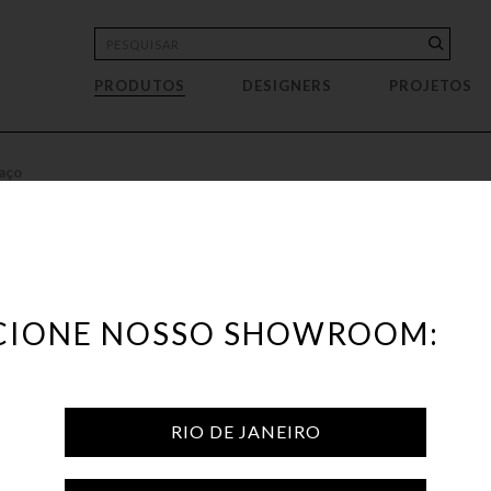
PRODUTOS
DESIGNERS
PROJETOS
rrinhos de apoio
Prateleira
Casa Cor Rio 2023 · Suíte Presidencial
ACHADOS VITRA 60% OFF
Esc
sa Nova Bar
moda
Pufe
Casa Cor Rio 2022 · #Pergolando2022
OUTLET
Esp
eca
rivaninha
Rack
Casa Cor Rio 2022 · Estar do Pátio
Aroma
Fru
preguiçadeira
Sofá
Casa Cor Rio 2022 · Living da Fonte
Bandeja
Gar
aço
pping
tante
Sofá-cama
Casa Cor Rio 2022 · Quarto Drummond
Biombo
Obj
v
ar
veteiro
Casa Cor Rio 2022 · Tempo da Alma
Boneco
Ora
C
Bothânica
sa de bar
Casa Cor Rio 2022 · Suíte nas Nuvens
Bowl
Rev
ecionador - Espaço Coral
sa de centro
Casa Cor Rio 2022 · Refúgio Urbano
Cachepot
Tab
P
P
de Areia
sa de jantar
Casa Cor Rio 2022 · Casa Pitaya
Cabideiro
Tel
CIONE NOSSO SHOWROOM:
a lateral
Casa Cor Rio 2022 · Casa Migrante
Caixas
Vas
moradeira
Castiçal
nteadeira
Centro de Mesa
ros
ltrona
Cesto
RIO DE JANEIRO