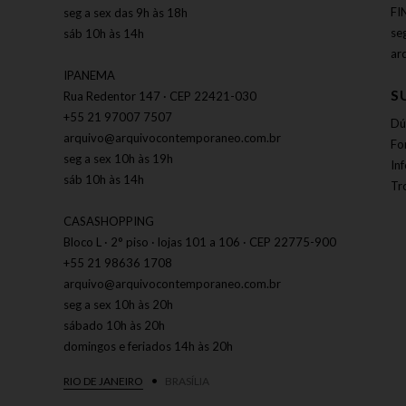
FI
seg a sex das 9h às 18h
se
sáb 10h às 14h
ar
IPANEMA
S
Rua Redentor 147 · CEP 22421-030
+55 21 97007 7507
Dú
arquivo@arquivocontemporaneo.com.br
Fo
seg a sex 10h às 19h
In
sáb 10h às 14h
Tr
CASASHOPPING
Bloco L · 2° piso · lojas 101 a 106 · CEP 22775-900
+55 21 98636 1708
arquivo@arquivocontemporaneo.com.br
seg a sex 10h às 20h
sábado 10h às 20h
domingos e feriados 14h às 20h
RIO DE JANEIRO
BRASÍLIA