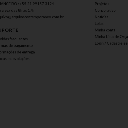
NANCEIRO : +55 21 99157 3124
Projetos
g a sex das 8h às 17h
Corporativo
quivo@arquivocontemporaneo.com.br
Notícias
Lojas
UPORTE
Minha conta
Minha Lista de Orç
vidas frequentes
Login / Cadastre-se
rmas de pagamento
formações de entrega
ocas e devoluções