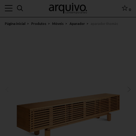
0
Página inicial
Produtos
Móveis
Aparador
aparador thomás