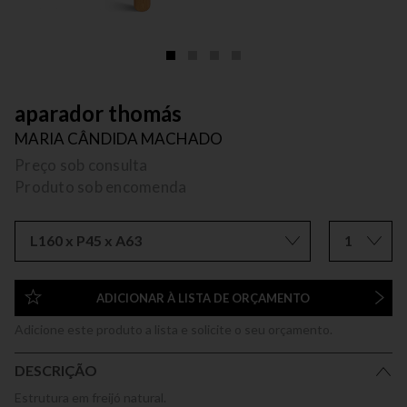
aparador thomás
MARIA CÂNDIDA MACHADO
Preço sob consulta
Produto sob encomenda
L160 x P45 x A63
1
ADICIONAR À LISTA DE ORÇAMENTO
Adicione este produto a lista e solicite o seu orçamento.
DESCRIÇÃO
Estrutura em freijó natural.