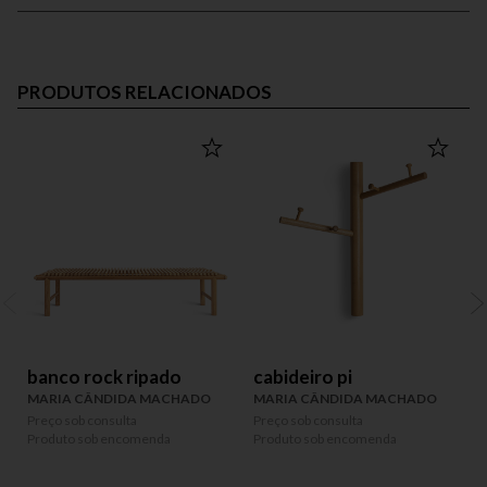
PRODUTOS RELACIONADOS
banco rock ripado
cabideiro pi
MARIA CÂNDIDA MACHADO
MARIA CÂNDIDA MACHADO
Preço sob consulta
Preço sob consulta
P
Produto sob encomenda
Produto sob encomenda
P