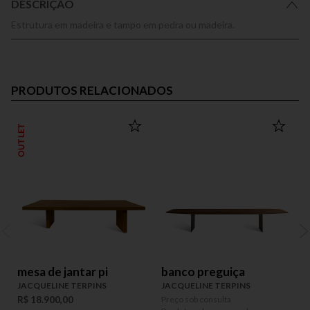
DESCRIÇÃO
Estrutura em madeira e tampo em pedra ou madeira.
PRODUTOS RELACIONADOS
OUTLET
mesa de jantar pi
banco preguiça
JACQUELINE TERPINS
JACQUELINE TERPINS
R$ 18.900,00
Preço sob consulta
P