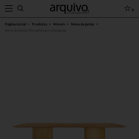
0
Página inicial
Produtos
Móveis
Mesa de jantar
mesa de jantar litoral tampo retangular