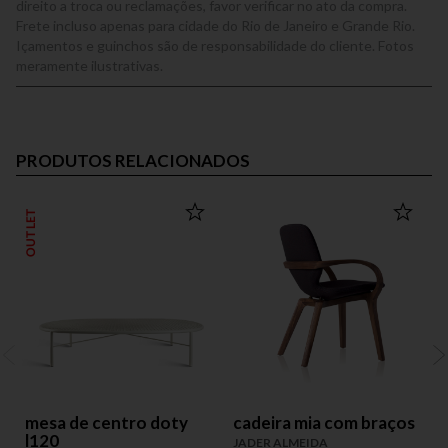
direito a troca ou reclamações, favor verificar no ato da compra.
Frete incluso apenas para cidade do Rio de Janeiro e Grande Rio.
Içamentos e guinchos são de responsabilidade do cliente. Fotos
meramente ilustrativas.
PRODUTOS RELACIONADOS
OUTLET
mesa de centro doty
cadeira mia com braços
l120
JADER ALMEIDA