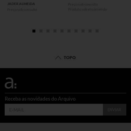
JADER ALMEIDA
Preço sob consulta
Produto sob encomenda
Preço sob consulta
P
P
TOPO
Receba as novidades do Arquivo
ENVIAR