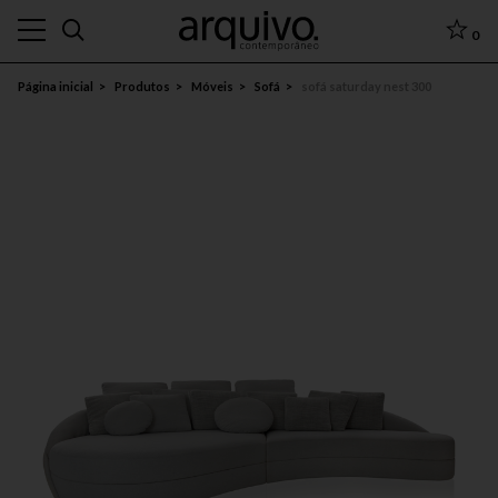
0
Página inicial
Produtos
Móveis
Sofá
sofá saturday nest 300