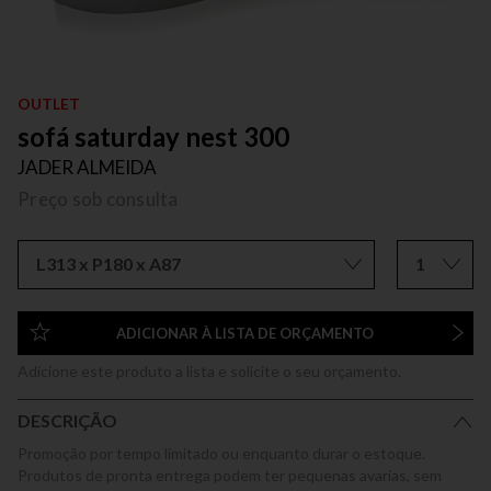
OUTLET
sofá saturday nest 300
JADER ALMEIDA
Preço sob consulta
L313 x P180 x A87
1
ADICIONAR À LISTA DE ORÇAMENTO
Adicione este produto a lista e solicite o seu orçamento.
DESCRIÇÃO
Promoção por tempo limitado ou enquanto durar o estoque.
Produtos de pronta entrega podem ter pequenas avarias, sem