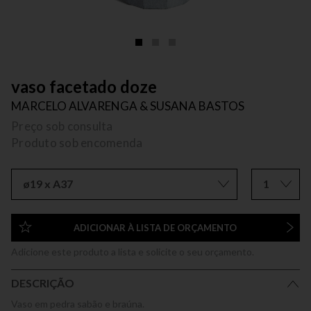
vaso facetado doze
MARCELO ALVARENGA & SUSANA BASTOS
Preço sob consulta
Produto sob encomenda
ø19 x A37
1
ADICIONAR À LISTA DE ORÇAMENTO
Adicione este produto a lista e solicite o seu orçamento.
DESCRIÇÃO
Vaso em pedra sabão e braúna.