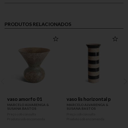
PRODUTOS RELACIONADOS
vaso amorfo 01
vaso lis horizontal p
MARCELO ALVARENGA &
MARCELO ALVARENGA &
SUSANA BASTOS
SUSANA BASTOS
Preço sob consulta
Preço sob consulta
P
Produto sob encomenda
Produto sob encomenda
P