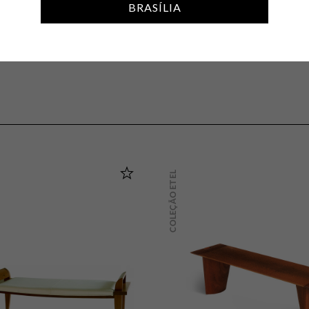
dade afetiva. Também conectada com as necessidades mais urgente
BRASÍLIA
u extraídas de forma sustentável. A simplicidade estética e o cu
ditadas pela Coleção Etel.
COLEÇÃO ETEL