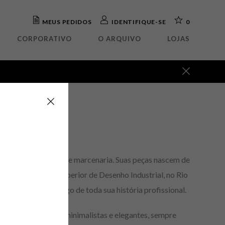
MEUS PEDIDOS
IDENTIFIQUE-SE
0
CORPORATIVO
O ARQUIVO
LOJAS
ada
OUTLET
elho
Abajour
teira
Arandela
rafa
Luminária mesa
eto
Luminária piso
tório
Luminária parede
isteiro
Pendente
ua
a
o
écnicas tradicionais de marcenaria. Suas peças nascem de
dêmica na Escola Superior de Desenho Industrial, no Rio
 encontrou ao longo de toda sua história profissional.
uminárias de linhas minimalistas e elegantes, sempre