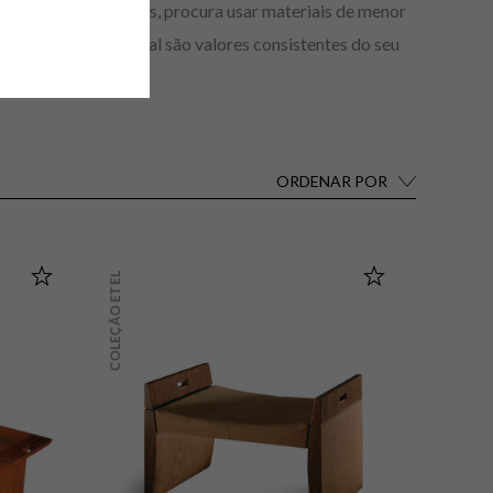
s dos tempos atuais, procura usar materiais de menor
idadoso fazer manual são valores consistentes do seu
ORDENAR POR
Destaques
COLEÇÃO ETEL
Lançamentos
A-Z
Z-A