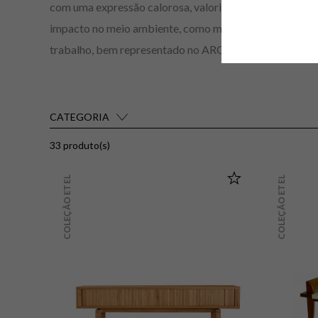
com uma expressão calorosa, valorizando nossa brasili
impacto no meio ambiente, como madeiras de demolição o
trabalho, bem representado no ARQUIVO nas criações e
CATEGORIA
33 produto(s)
Todos os Produtos
COLEÇÃO ETEL
COLEÇÃO ETEL
Móveis
Acessórios
Iluminação
LIMPAR
VER RESULTADO