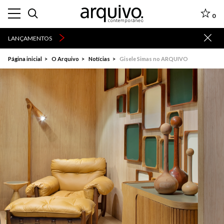
0
LANÇAMENTOS
Página inicial
O Arquivo
Notícias
Gisele Simas no ARQUIVO