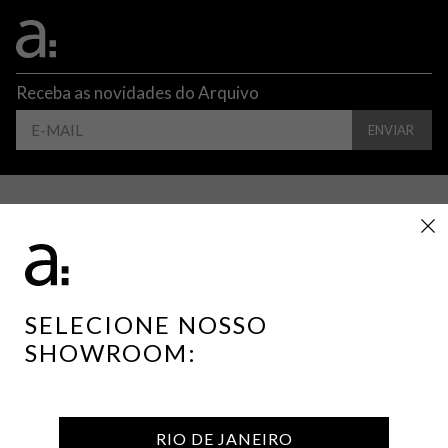
Receba as novidades do Arquivo
ENVIAR
CONTATO
ATENDIMENTO
SUPORTE
INSTITUCIONAL
SELECIONE NOSSO
SHOWROOM:
PRIVACIDADES E TERMOS
RIO DE JANEIRO