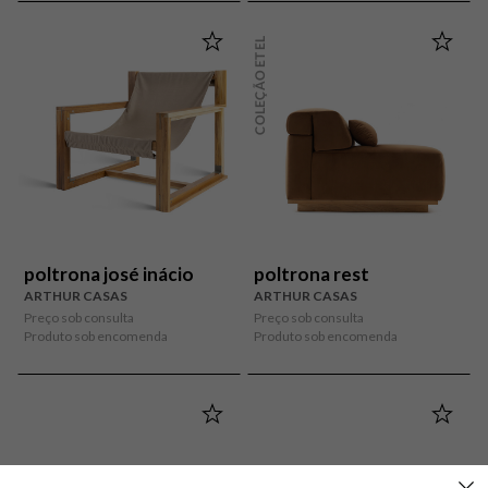
COLEÇÃO ETEL
poltrona josé inácio
poltrona rest
ARTHUR CASAS
ARTHUR CASAS
Preço sob consulta
Preço sob consulta
Produto sob encomenda
Produto sob encomenda