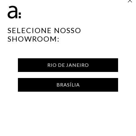
SELECIONE NOSSO
SHOWROOM:
poltrona ripas
poltrona toras
ARTHUR CASAS
ARTHUR CASAS
Preço sob consulta
Preço sob consulta
Produto sob encomenda
Produto sob encomenda
RIO DE JANEIRO
COLEÇÃO ETEL
BRASÍLIA