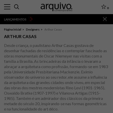
0
LANÇAMENTOS
Destaques
Todos os Produtos
Página inicial
Designers
Arthur Casas
Lançamentos
ARTHUR CASAS
A-Z
Desde criança, o paulistano Arthur Casas gostava de
Z-A
desenhar fachadas de residências e contemplar fascinado as
obras monumentais de Oscar Niemeyer nas visitas com a
família a Brasília. As brincadeiras da infância o levaram a
abraçar a arquitetura como profissão, formando-se em 1983
pela Universidade Presbiteriana Mackenzie. Exímio
observador do universo ao seu redor, ele assume a influência
da arquitetura das grandes cidades onde viveu, em especial
das obras dos mestres modernistas Rino Levi (1901-1965),
Oswaldo Bratke (1907-1997) e Vilanova Artigas (1915-
1985). Também é um admirador dos clássicos da primeira
metade do século 20, inspirando-se nas formas geométricas
e na funcionalidade do art déco.