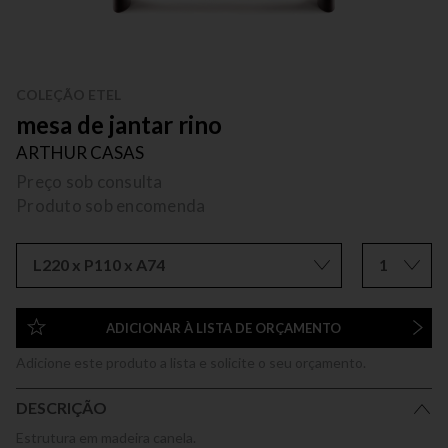
COLEÇÃO ETEL
mesa de jantar rino
ARTHUR CASAS
Preço sob consulta
Produto sob encomenda
L220 x P110 x A74
1
ADICIONAR À LISTA DE ORÇAMENTO
Adicione este produto a lista e solicite o seu orçamento.
DESCRIÇÃO
Estrutura em madeira canela.