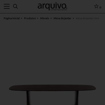
0
Página inicial
Produtos
Móveis
Mesa de jantar
mesa de jantar rino