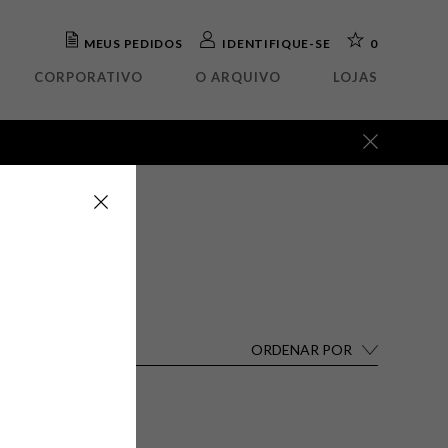
MEUS PEDIDOS
IDENTIFIQUE-SE
0
CORPORATIVO
O ARQUIVO
LOJAS
ada
OUTLET
elho
Abajour
teira
Arandela
rafa
Luminária mesa
eto
Luminária piso
tório
Luminária parede
isteiro
Pendente
ua
a
o
ORDENAR POR
Destaques
Lançamentos