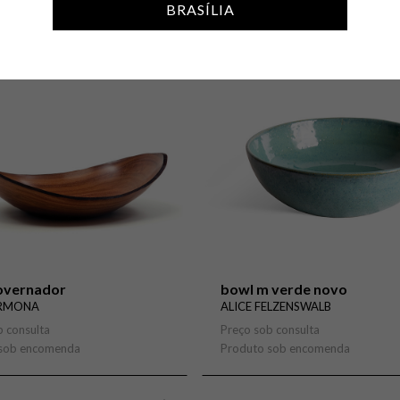
BRASÍLIA
Fasanello
Objeto
Claudia Moreira Salles
iemeyer
Oratório
Branco & Preto Team
eira
Revisteiro
Fernando Mendes
lszupin
Tabua
Jacqueline Terpins
nfeld
Tela
 Scapinelli
Vaso
overnador
bowl m verde novo
ARMONA
ALICE FELZENSWALB
b consulta
Preço sob consulta
 sob encomenda
Produto sob encomenda