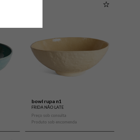
A-Z
Z-A
bowl rupa n1
FRIDA NÃO LATE
Preço sob consulta
Produto sob encomenda