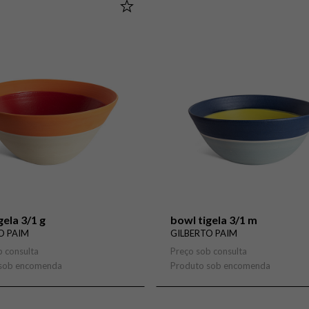
gela 3/1 g
bowl tigela 3/1 m
O PAIM
GILBERTO PAIM
b consulta
Preço sob consulta
 sob encomenda
Produto sob encomenda