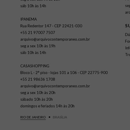
se
sáb 10h às 14h
ar
IPANEMA
S
Rua Redentor 147 · CEP 22421-030
+55 21 97007 7507
Dú
arquivo@arquivocontemporaneo.com.br
Fo
seg a sex 10h às 19h
In
sáb 10h às 14h
Tr
CASASHOPPING
Bloco L · 2° piso · lojas 101 a 106 · CEP 22775-900
+55 21 98636 1708
arquivo@arquivocontemporaneo.com.br
seg a sex 10h às 20h
sábado 10h às 20h
domingos e feriados 14h às 20h
RIO DE JANEIRO
BRASÍLIA