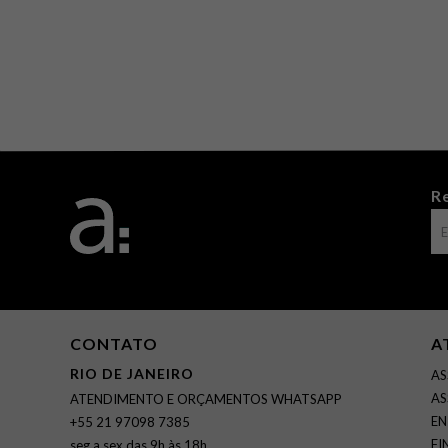
R
CONTATO
A
RIO DE JANEIRO
AS
AS
ATENDIMENTO E ORÇAMENTOS WHATSAPP
EN
+55 21 97098 7385
FI
seg a sex das 9h às 18h