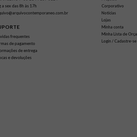
g a sex das 8h às 17h
Corporativo
quivo@arquivocontemporaneo.com.br
Notícias
Lojas
UPORTE
Minha conta
Minha Lista de Orç
vidas frequentes
Login / Cadastre-se
rmas de pagamento
formações de entrega
ocas e devoluções