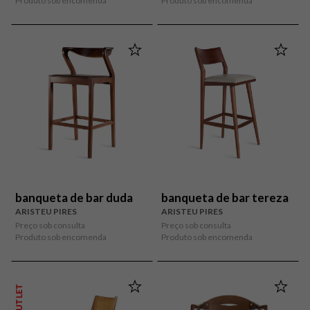
Produto sob encomenda
Produto sob encomenda
banqueta de bar duda
banqueta de bar tereza
ARISTEU PIRES
ARISTEU PIRES
Preço sob consulta
Preço sob consulta
Produto sob encomenda
Produto sob encomenda
OUTLET