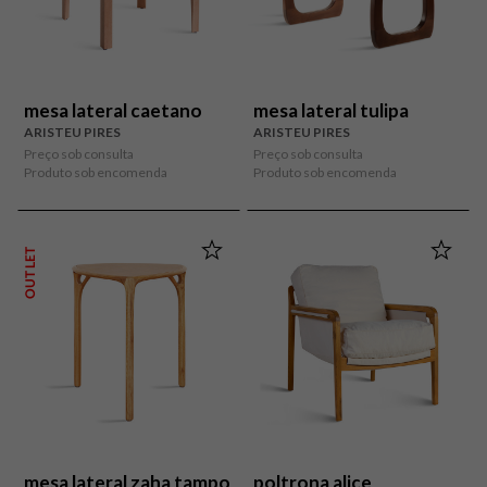
mesa lateral caetano
mesa lateral tulipa
ARISTEU PIRES
ARISTEU PIRES
Preço sob consulta
Preço sob consulta
Produto sob encomenda
Produto sob encomenda
OUTLET
mesa lateral zaha tampo
poltrona alice