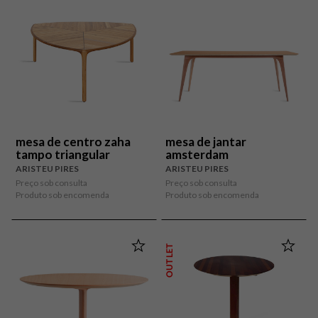
mesa de centro zaha
mesa de jantar
tampo triangular
amsterdam
ARISTEU PIRES
ARISTEU PIRES
Preço sob consulta
Preço sob consulta
Produto sob encomenda
Produto sob encomenda
OUTLET