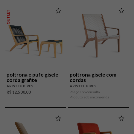
OUTLET
poltrona e pufe gisele
poltrona gisele com
corda grafite
cordas
ARISTEU PIRES
ARISTEU PIRES
R$ 12.500,00
Preço sob consulta
Produto sob encomenda