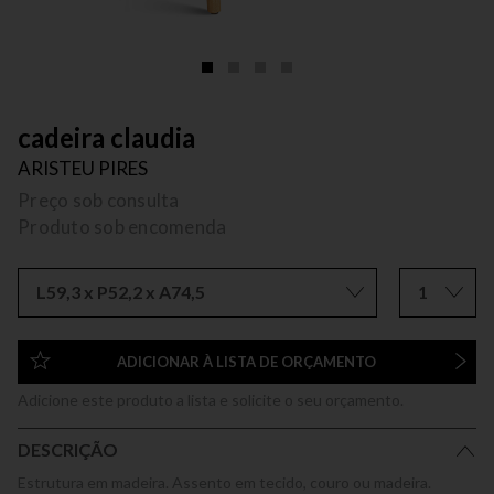
cadeira claudia
ARISTEU PIRES
Preço sob consulta
Produto sob encomenda
L59,3 x P52,2 x A74,5
1
ADICIONAR À LISTA DE ORÇAMENTO
Adicione este produto a lista e solicite o seu orçamento.
DESCRIÇÃO
Estrutura em madeira. Assento em tecido, couro ou madeira.