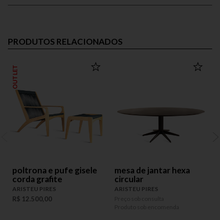
PRODUTOS RELACIONADOS
OUTLET
poltrona e pufe gisele
mesa de jantar hexa
corda grafite
circular
A
ARISTEU PIRES
ARISTEU PIRES
P
P
R$ 12.500,00
Preço sob consulta
Produto sob encomenda