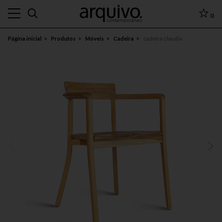
0
Página inicial
Produtos
Móveis
Cadeira
cadeira claudia