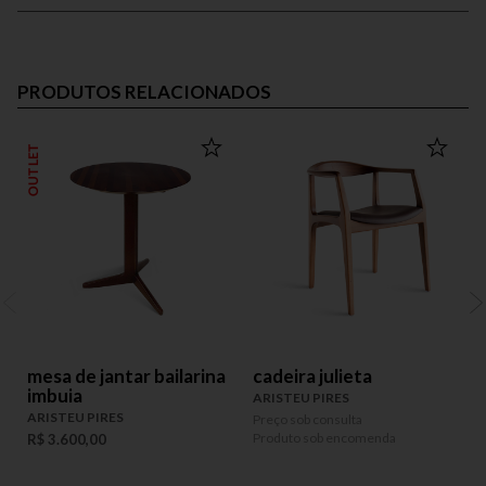
PRODUTOS RELACIONADOS
OUTLET
OUT
mesa de jantar bailarina
cadeira julieta
imbuia
ARISTEU PIRES
A
ARISTEU PIRES
Preço sob consulta
R
Produto sob encomenda
R$ 3.600,00