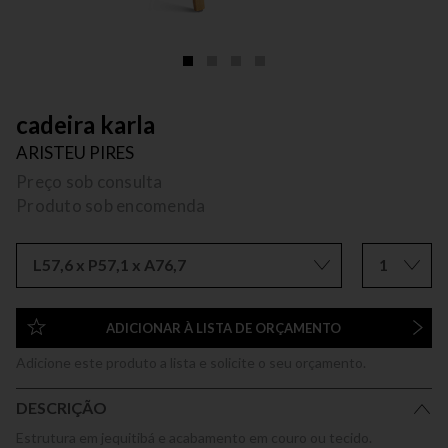
cadeira karla
ARISTEU PIRES
Preço sob consulta
Produto sob encomenda
L57,6 x P57,1 x A76,7
1
ADICIONAR À LISTA DE ORÇAMENTO
Adicione este produto a lista e solicite o seu orçamento.
DESCRIÇÃO
Estrutura em jequitibá e acabamento em couro ou tecido.