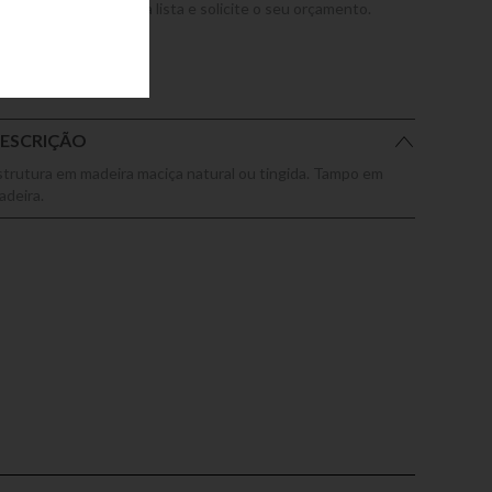
dicione este produto a lista e solicite o seu orçamento.
ESCRIÇÃO
strutura em madeira maciça natural ou tingida. Tampo em
adeira.