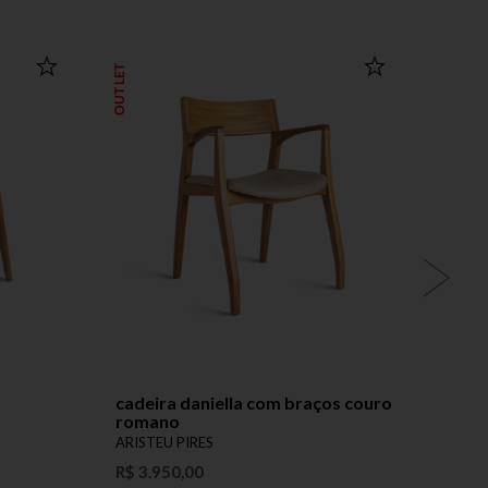
OUTLET
cadeira daniella com braços couro
mesa 
romano
ARIST
ARISTEU PIRES
Preço 
R$ 3.950,00
Produ