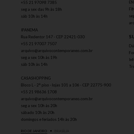
EN
+55 21 97098 7385
FI
seg a sex das 9h às 18h
se
sáb 10h às 14h
ar
IPANEMA
S
Rua Redentor 147 · CEP 22421-030
+55 21 97007 7507
Dú
arquivo@arquivocontemporaneo.com.br
Fo
seg a sex 10h às 19h
In
sáb 10h às 14h
Tr
CASASHOPPING
Bloco L · 2° piso · lojas 101 a 106 · CEP 22775-900
+55 21 98636 1708
arquivo@arquivocontemporaneo.com.br
seg a sex 10h às 20h
sábado 10h às 20h
domingos e feriados 14h às 20h
RIO DE JANEIRO
BRASÍLIA