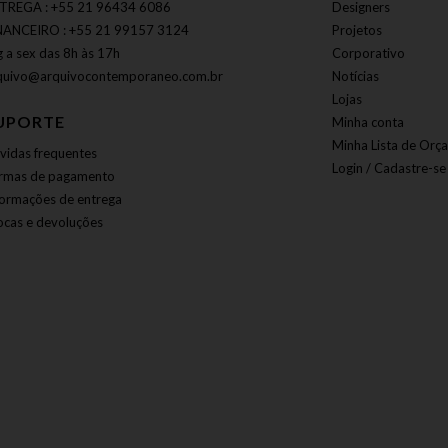
TREGA : +55 21 96434 6086
Designers
NANCEIRO : +55 21 99157 3124
Projetos
g a sex das 8h às 17h
Corporativo
quivo@arquivocontemporaneo.com.br
Notícias
Lojas
UPORTE
Minha conta
Minha Lista de Orç
vidas frequentes
Login / Cadastre-se
rmas de pagamento
formações de entrega
ocas e devoluções