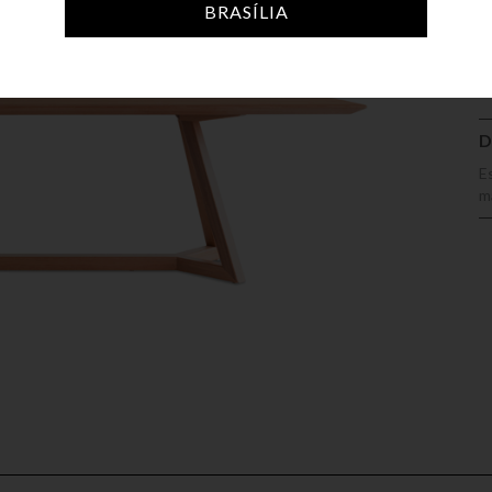
A
BRASÍLIA
D
E
m