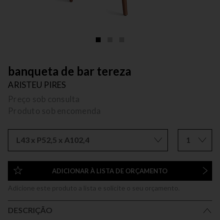
banqueta de bar tereza
ARISTEU PIRES
Preço sob consulta
Produto sob encomenda
L43 x P52,5 x A102,4
1
ADICIONAR À LISTA DE ORÇAMENTO
Adicione este produto a lista e solicite o seu orçamento.
DESCRIÇÃO