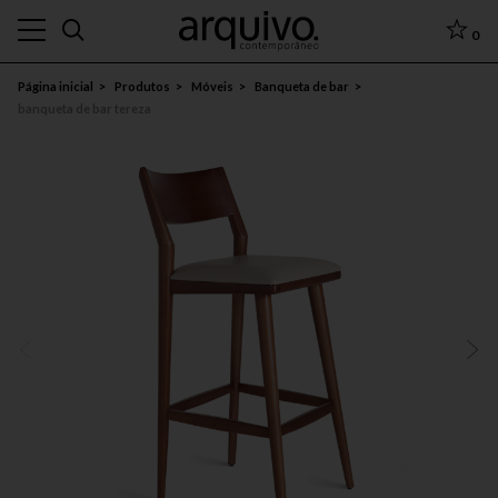
0
Página inicial
Produtos
Móveis
Banqueta de bar
banqueta de bar tereza