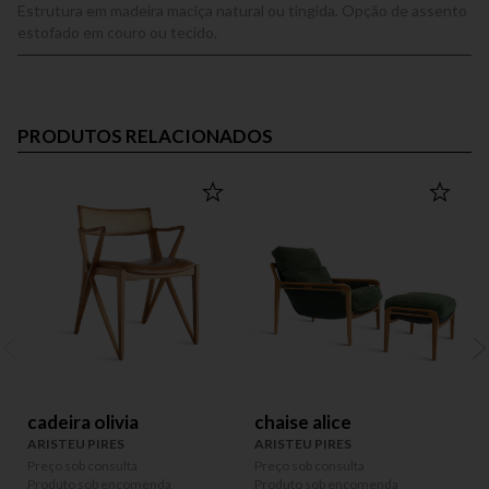
Estrutura em madeira maciça natural ou tingida. Opção de assento
estofado em couro ou tecido.
PRODUTOS RELACIONADOS
cadeira olivia
chaise alice
ARISTEU PIRES
ARISTEU PIRES
A
Preço sob consulta
Preço sob consulta
P
Produto sob encomenda
Produto sob encomenda
P