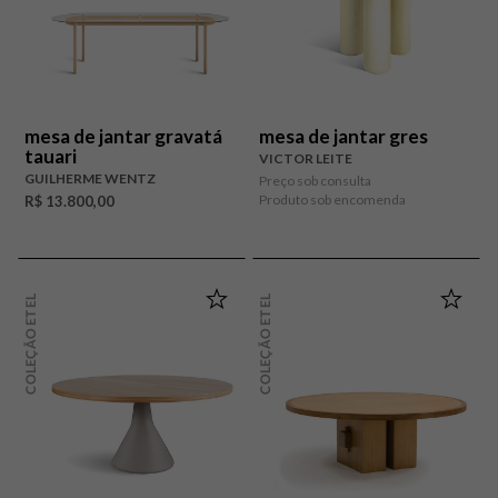
mesa de jantar gravatá
mesa de jantar gres
tauari
VICTOR LEITE
GUILHERME WENTZ
Preço sob consulta
Produto sob encomenda
R$ 13.800,00
COLEÇÃO ETEL
COLEÇÃO ETEL