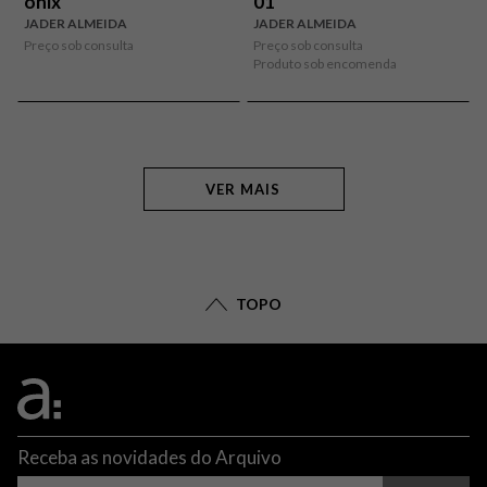
ônix
01
JADER ALMEIDA
JADER ALMEIDA
Preço sob consulta
Preço sob consulta
Produto sob encomenda
VER MAIS
TOPO
Receba as novidades do Arquivo