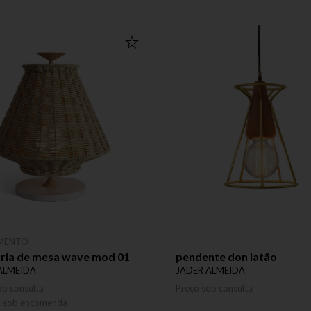
MENTO
ária de mesa wave mod 01
pendente don latão
ALMEIDA
JADER ALMEIDA
ob consulta
Preço sob consulta
o sob encomenda