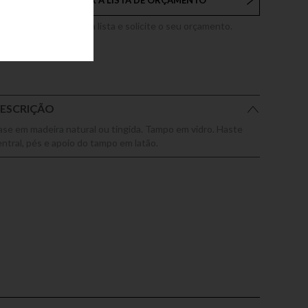
ADICIONAR À LISTA DE ORÇAMENTO
dicione este produto a lista e solicite o seu orçamento.
ESCRIÇÃO
ase em madeira natural ou tingida. Tampo em vidro. Haste
entral, pés e apoio do tampo em latão.