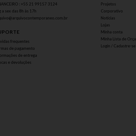
NANCEIRO : +55 21 99157 3124
Projetos
g a sex das 8h às 17h
Corporativo
quivo@arquivocontemporaneo.com.br
Notícias
Lojas
UPORTE
Minha conta
Minha Lista de Orç
vidas frequentes
Login / Cadastre-se
rmas de pagamento
formações de entrega
ocas e devoluções