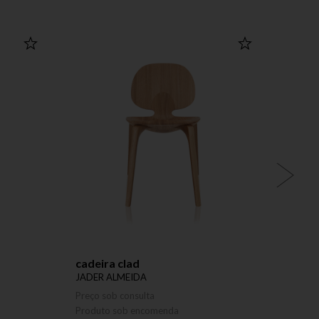
cadeira clad
apara
JADER ALMEIDA
JADER
Preço sob consulta
Preço 
Produto sob encomenda
Produ