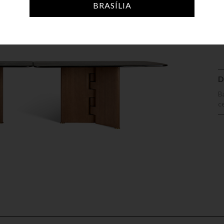
BRASÍLIA
A
D
B
c