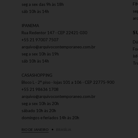
FI
seg a sex das 9h às 18h
se
sáb 10h às 14h
ar
IPANEMA
S
Rua Redentor 147 · CEP 22421-030
+55 21 97007 7507
Dú
arquivo@arquivocontemporaneo.com.br
Fo
seg a sex 10h às 19h
In
sáb 10h às 14h
Tr
CASASHOPPING
Bloco L · 2° piso · lojas 101 a 106 · CEP 22775-900
+55 21 98636 1708
arquivo@arquivocontemporaneo.com.br
seg a sex 10h às 20h
sábado 10h às 20h
domingos e feriados 14h às 20h
RIO DE JANEIRO
BRASÍLIA