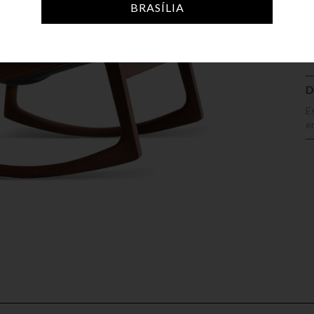
A
BRASÍLIA
D
E
e