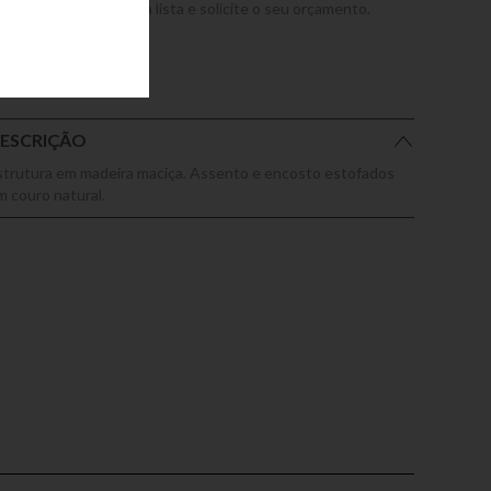
dicione este produto a lista e solicite o seu orçamento.
ESCRIÇÃO
strutura em madeira maciça. Assento e encosto estofados
m couro natural.