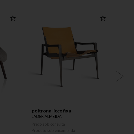
poltrona licce fixa
cadei
JADER ALMEIDA
JADER
Preço sob consulta
Preço 
Produto sob encomenda
Produ