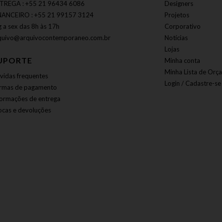
TREGA : +55 21 96434 6086
Designers
NANCEIRO : +55 21 99157 3124
Projetos
g a sex das 8h às 17h
Corporativo
quivo@arquivocontemporaneo.com.br
Notícias
Lojas
UPORTE
Minha conta
Minha Lista de Orç
vidas frequentes
Login / Cadastre-se
rmas de pagamento
formações de entrega
ocas e devoluções