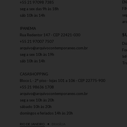
EN
+55 21 97098 7385
FI
seg a sex das 9h às 18h
se
sáb 10h às 14h
ar
IPANEMA
S
Rua Redentor 147 · CEP 22421-030
+55 21 97007 7507
Dú
arquivo@arquivocontemporaneo.com.br
Fo
seg a sex 10h às 19h
In
sáb 10h às 14h
Tr
CASASHOPPING
Bloco L · 2° piso · lojas 101 a 106 · CEP 22775-900
+55 21 98636 1708
arquivo@arquivocontemporaneo.com.br
seg a sex 10h às 20h
sábado 10h às 20h
domingos e feriados 14h às 20h
RIO DE JANEIRO
BRASÍLIA