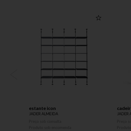
estante icon
cadeir
JADER ALMEIDA
JADER 
Preço sob consulta
Preço s
Produto sob encomenda
Produt