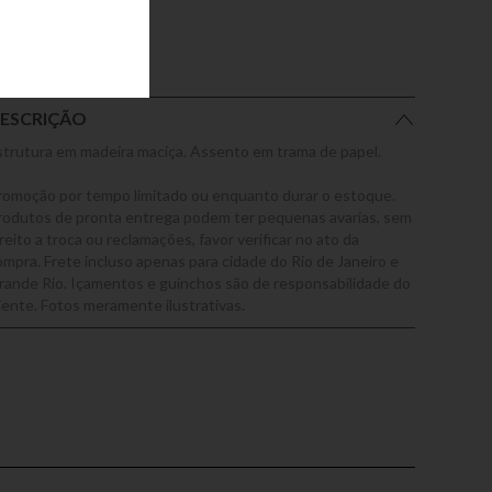
ESCRIÇÃO
strutura em madeira maciça. Assento em trama de papel.
romoção por tempo limitado ou enquanto durar o estoque.
rodutos de pronta entrega podem ter pequenas avarias, sem
reito a troca ou reclamações, favor verificar no ato da
ompra. Frete incluso apenas para cidade do Rio de Janeiro e
rande Rio. Içamentos e guinchos são de responsabilidade do
liente. Fotos meramente ilustrativas.