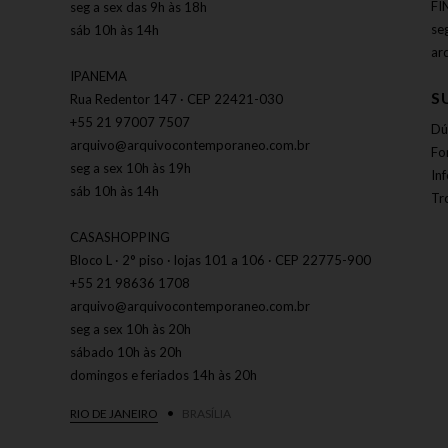
FI
seg a sex das 9h às 18h
se
sáb 10h às 14h
ar
IPANEMA
S
Rua Redentor 147 · CEP 22421-030
+55 21 97007 7507
Dú
arquivo@arquivocontemporaneo.com.br
Fo
seg a sex 10h às 19h
In
sáb 10h às 14h
Tr
CASASHOPPING
Bloco L · 2° piso · lojas 101 a 106 · CEP 22775-900
+55 21 98636 1708
arquivo@arquivocontemporaneo.com.br
seg a sex 10h às 20h
sábado 10h às 20h
domingos e feriados 14h às 20h
RIO DE JANEIRO
BRASÍLIA