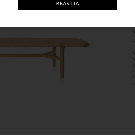
BRASÍLIA
D
E
P
P
di
c
G
c