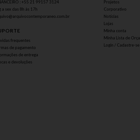
NANCEIRO : +55 21 99157 3124
Projetos
g a sex das 8h às 17h
Corporativo
quivo@arquivocontemporaneo.com.br
Notícias
Lojas
UPORTE
Minha conta
Minha Lista de Orç
vidas frequentes
Login / Cadastre-se
rmas de pagamento
formações de entrega
ocas e devoluções