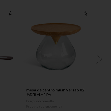
mesa de centro mush versão 02
objet
JADER ALMEIDA
JADER
Preço sob consulta
Preço 
Produto sob encomenda
Produ