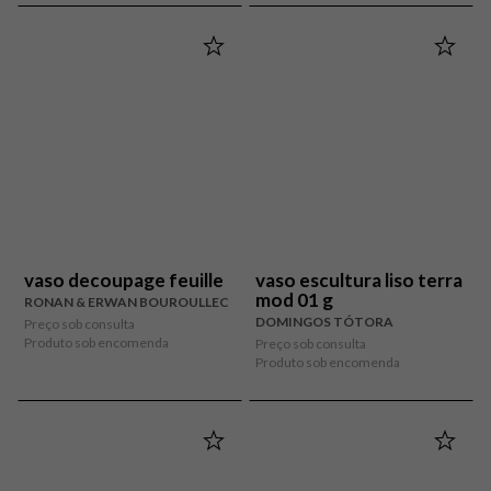
vaso decoupage feuille
vaso escultura liso terra
mod 01 g
RONAN & ERWAN BOUROULLEC
DOMINGOS TÓTORA
Preço sob consulta
Produto sob encomenda
Preço sob consulta
Produto sob encomenda