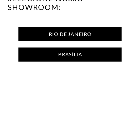
SHOWROOM:
RIO DE JANEIRO
vaso gema
vaso gota
CAROL GAY
CAROL GAY
Preço sob consulta
Preço sob consulta
BRASÍLIA
Produto sob encomenda
Produto sob encomenda