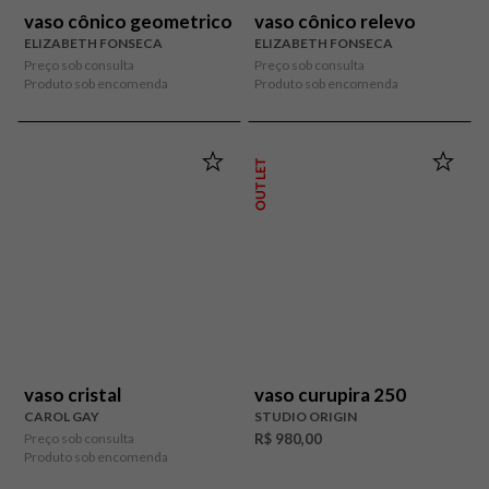
vaso cônico geometrico
vaso cônico relevo
ELIZABETH FONSECA
ELIZABETH FONSECA
Preço sob consulta
Preço sob consulta
Produto sob encomenda
Produto sob encomenda
OUTLET
vaso cristal
vaso curupira 250
CAROL GAY
STUDIO ORIGIN
Preço sob consulta
R$ 980,00
Produto sob encomenda