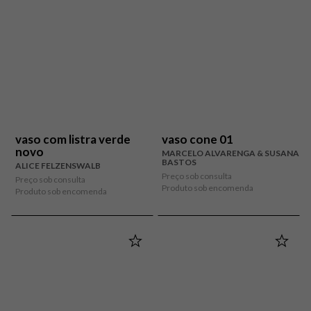
vaso com listra verde
vaso cone 01
novo
MARCELO ALVARENGA & SUSANA
BASTOS
ALICE FELZENSWALB
Preço sob consulta
Preço sob consulta
Produto sob encomenda
Produto sob encomenda