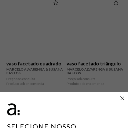
vaso facetado quadrado
vaso facetado triângulo
MARCELO ALVARENGA & SUSANA
MARCELO ALVARENGA & SUSANA
BASTOS
BASTOS
Preço sob consulta
Preço sob consulta
Produto sob encomenda
Produto sob encomenda
SELECIONE NOSSO