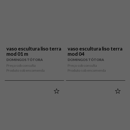
vaso escultura liso terra
vaso escultura liso terra
mod 01 m
mod 04
DOMINGOS TÓTORA
DOMINGOS TÓTORA
Preço sob consulta
Preço sob consulta
Produto sob encomenda
Produto sob encomenda