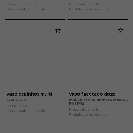
Preço sob consulta
Preço sob consulta
Produto sob encomenda
Produto sob encomenda
vaso espinhos multi
vaso facetado doze
CAROL GAY
MARCELO ALVARENGA & SUSANA
BASTOS
Preço sob consulta
Preço sob consulta
Produto sob encomenda
Produto sob encomenda