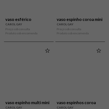
vaso esférico
vaso espinho coroa mini
CAROL GAY
CAROL GAY
Preço sob consulta
Preço sob consulta
Produto sob encomenda
Produto sob encomenda
vaso espinho multi mini
vaso espinhos coroa
CAROL GAY
CAROL GAY