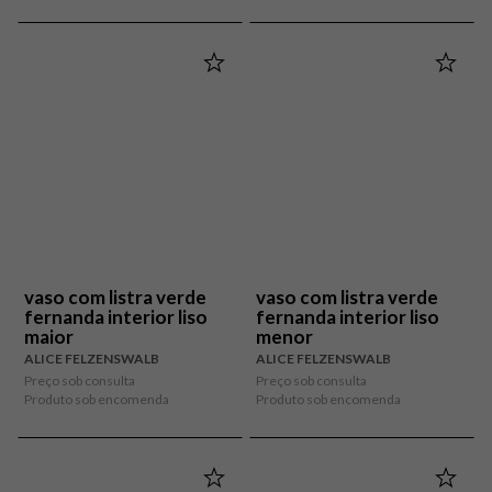
vaso com listra verde
vaso com listra verde
fernanda interior liso
fernanda interior liso
maior
menor
ALICE FELZENSWALB
ALICE FELZENSWALB
Preço sob consulta
Preço sob consulta
Produto sob encomenda
Produto sob encomenda