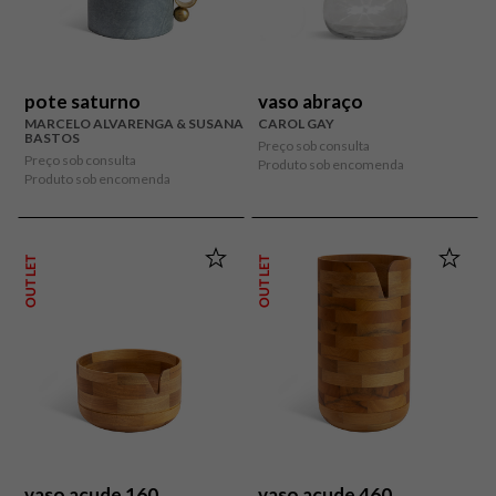
pote saturno
vaso abraço
MARCELO ALVARENGA & SUSANA
CAROL GAY
BASTOS
Preço sob consulta
Preço sob consulta
Produto sob encomenda
Produto sob encomenda
OUTLET
OUTLET
vaso açude 160
vaso açude 460