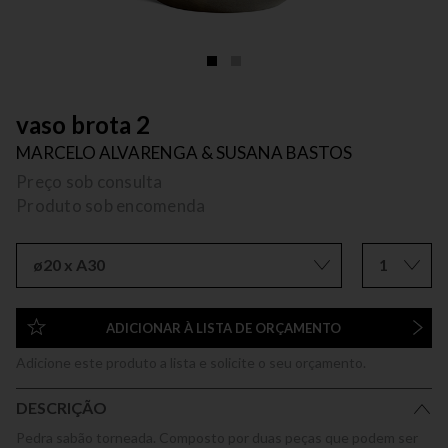
vaso brota 2
MARCELO ALVARENGA & SUSANA BASTOS
Preço sob consulta
Produto sob encomenda
ø20 x A30
1
ADICIONAR À LISTA DE ORÇAMENTO
Adicione este produto a lista e solicite o seu orçamento.
DESCRIÇÃO
Pedra sabão torneada. Composto por duas peças que podem ser