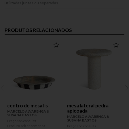
utilizadas juntas ou separadas.
PRODUTOS RELACIONADOS
centro de mesa lis
mesa lateral pedra
apicoada
MARCELO ALVARENGA &
SUSANA BASTOS
MARCELO ALVARENGA &
SUSANA BASTOS
Preço sob consulta
P
Produto sob encomenda
P
Preço sob consulta