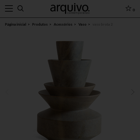
0
Página inicial
Produtos
Acessórios
Vaso
vaso brota 2