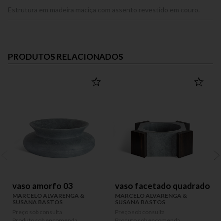
Estrutura em madeira maciça com assento revestido em couro.
PRODUTOS RELACIONADOS
vaso amorfo 03
vaso facetado quadrado
MARCELO ALVARENGA &
MARCELO ALVARENGA &
SUSANA BASTOS
SUSANA BASTOS
Preço sob consulta
Preço sob consulta
P
Produto sob encomenda
Produto sob encomenda
P