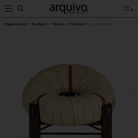
0
Página inicial
Produtos
Móveis
Poltrona
poltrona boia