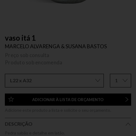
vaso itá 1
MARCELO ALVARENGA & SUSANA BASTOS
Preço sob consulta
Produto sob encomenda
L22 x A32
1
ADICIONAR À LISTA DE ORÇAMENTO
Adicione este produto a lista e solicite o seu orçamento.
DESCRIÇÃO
Pedra sabão e detalhe em latão.