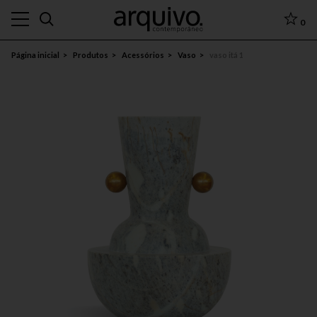
0
Página inicial
Produtos
Acessórios
Vaso
vaso itá 1