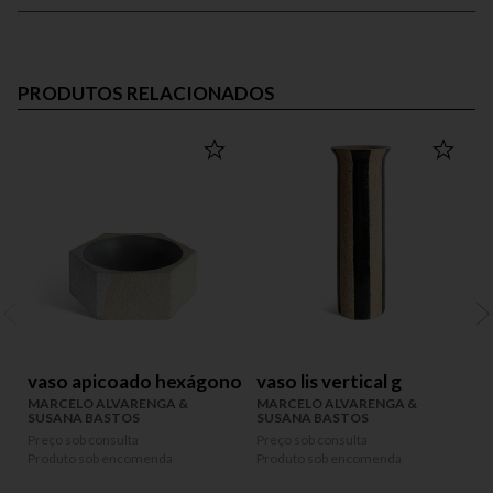
PRODUTOS RELACIONADOS
vaso apicoado hexágono
vaso lis vertical g
MARCELO ALVARENGA &
MARCELO ALVARENGA &
SUSANA BASTOS
SUSANA BASTOS
Preço sob consulta
Preço sob consulta
P
Produto sob encomenda
Produto sob encomenda
P