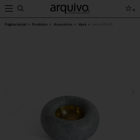
0
Página inicial
Produtos
Acessórios
Vaso
vaso olho 01