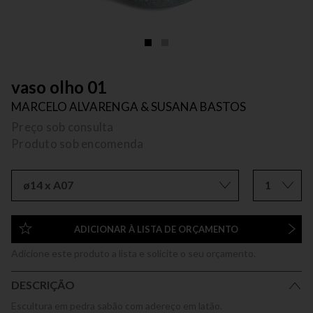
vaso olho 01
MARCELO ALVARENGA & SUSANA BASTOS
Preço sob consulta
Produto sob encomenda
ø14 x A07
1
ADICIONAR À LISTA DE ORÇAMENTO
Adicione este produto a lista e solicite o seu orçamento.
DESCRIÇÃO
Escultura em pedra sabão com adereço em latão.