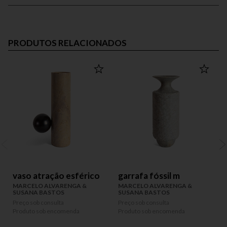
PRODUTOS RELACIONADOS
vaso atração esférico
garrafa fóssil m
MARCELO ALVARENGA &
MARCELO ALVARENGA &
SUSANA BASTOS
SUSANA BASTOS
Preço sob consulta
Preço sob consulta
P
Produto sob encomenda
Produto sob encomenda
P