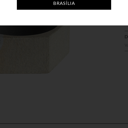
A
BRASÍLIA
D
V