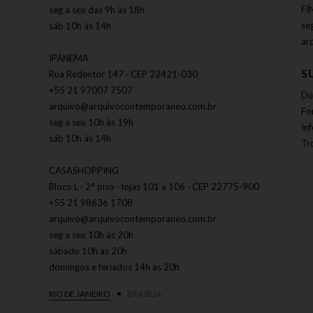
FI
seg a sex das 9h às 18h
se
sáb 10h às 14h
ar
IPANEMA
S
Rua Redentor 147 · CEP 22421-030
+55 21 97007 7507
Dú
arquivo@arquivocontemporaneo.com.br
Fo
seg a sex 10h às 19h
In
sáb 10h às 14h
Tr
CASASHOPPING
Bloco L · 2° piso · lojas 101 a 106 · CEP 22775-900
+55 21 98636 1708
arquivo@arquivocontemporaneo.com.br
seg a sex 10h às 20h
sábado 10h às 20h
domingos e feriados 14h às 20h
RIO DE JANEIRO
BRASÍLIA