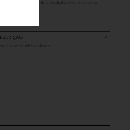
dicione este produto a lista e solicite o seu orçamento.
ESCRIÇÃO
aso em pedra sabão apicoada.