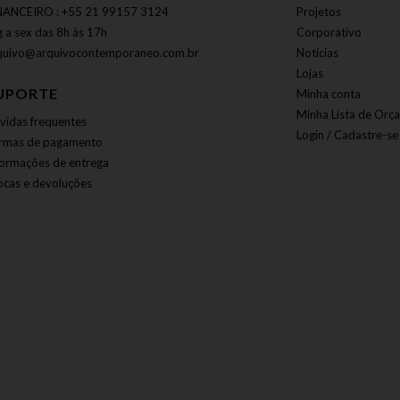
NANCEIRO : +55 21 99157 3124
Projetos
g a sex das 8h às 17h
Corporativo
quivo@arquivocontemporaneo.com.br
Notícias
Lojas
UPORTE
Minha conta
Minha Lista de Orç
vidas frequentes
Login / Cadastre-se
rmas de pagamento
formações de entrega
ocas e devoluções