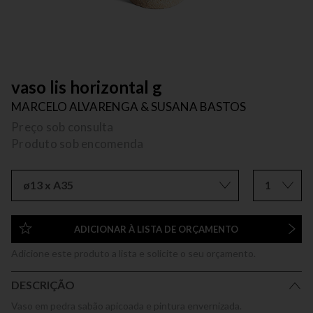
vaso lis horizontal g
MARCELO ALVARENGA & SUSANA BASTOS
Preço sob consulta
Produto sob encomenda
ø13 x A35
1
ADICIONAR À LISTA DE ORÇAMENTO
Adicione este produto a lista e solicite o seu orçamento.
DESCRIÇÃO
Vaso em pedra sabão apicoada e pintura envernizada.