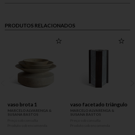
PRODUTOS RELACIONADOS
vaso brota 1
vaso facetado triângulo
MARCELO ALVARENGA &
MARCELO ALVARENGA &
SUSANA BASTOS
SUSANA BASTOS
Preço sob consulta
Preço sob consulta
P
Produto sob encomenda
Produto sob encomenda
P