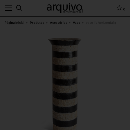
0
Página inicial
Produtos
Acessórios
Vaso
vaso lis horizontal g