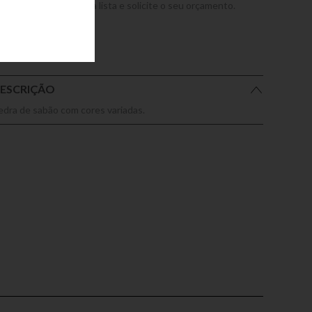
dicione este produto a lista e solicite o seu orçamento.
ESCRIÇÃO
edra de sabão com cores variadas.