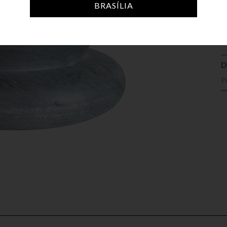
A
BRASÍLIA
D
P