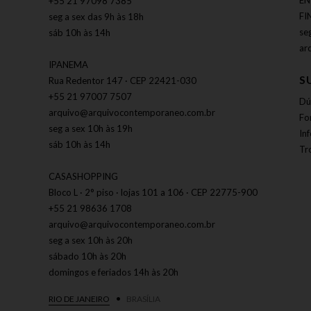
EN
+55 21 97098 7385
FI
seg a sex das 9h às 18h
se
sáb 10h às 14h
ar
IPANEMA
S
Rua Redentor 147 · CEP 22421-030
+55 21 97007 7507
Dú
arquivo@arquivocontemporaneo.com.br
Fo
seg a sex 10h às 19h
In
sáb 10h às 14h
Tr
CASASHOPPING
Bloco L · 2° piso · lojas 101 a 106 · CEP 22775-900
+55 21 98636 1708
arquivo@arquivocontemporaneo.com.br
seg a sex 10h às 20h
sábado 10h às 20h
domingos e feriados 14h às 20h
RIO DE JANEIRO
BRASÍLIA