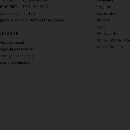
TREGA : +55 21 96434 6086
Designers
NANCEIRO : +55 21 99157 3124
Projetos
g a sex das 8h às 17h
Corporativo
quivo@arquivocontemporaneo.com.br
Notícias
Lojas
UPORTE
Minha conta
Minha Lista de Orç
vidas frequentes
Login / Cadastre-se
rmas de pagamento
formações de entrega
ocas e devoluções