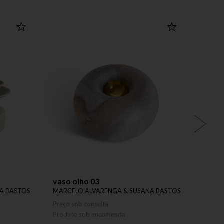
vaso olho 03
garra
A BASTOS
MARCELO ALVARENGA & SUSANA BASTOS
MARCE
Preço sob consulta
Preço 
Produto sob encomenda
Produ