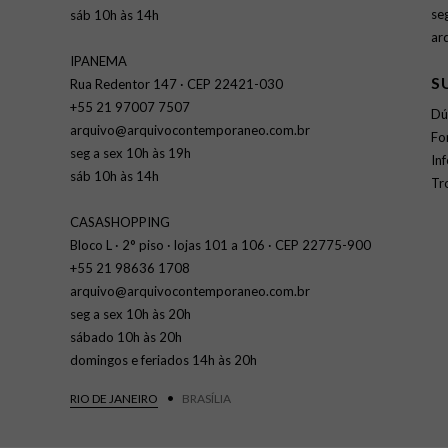
se
sáb 10h às 14h
ar
IPANEMA
S
Rua Redentor 147 · CEP 22421-030
+55 21 97007 7507
Dú
arquivo@arquivocontemporaneo.com.br
Fo
seg a sex 10h às 19h
In
sáb 10h às 14h
Tr
CASASHOPPING
Bloco L · 2° piso · lojas 101 a 106 · CEP 22775-900
+55 21 98636 1708
arquivo@arquivocontemporaneo.com.br
seg a sex 10h às 20h
sábado 10h às 20h
domingos e feriados 14h às 20h
RIO DE JANEIRO
BRASÍLIA