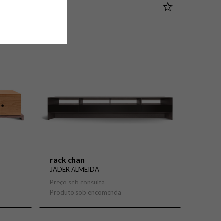
A-Z
Z-A
a
a
rack chan
JADER ALMEIDA
Preço sob consulta
Produto sob encomenda