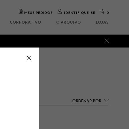
MEUS PEDIDOS
IDENTIFIQUE-SE
0
CORPORATIVO
O ARQUIVO
LOJAS
ada
OUTLET
elho
Abajour
teira
Arandela
rafa
Luminária mesa
eto
Luminária piso
tório
Luminária parede
isteiro
Pendente
ua
a
o
ORDENAR POR
Destaques
ira
Lançamentos
ira