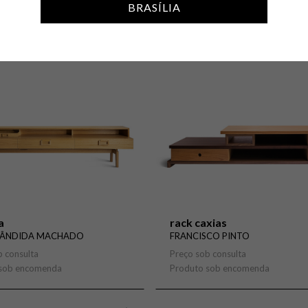
BRASÍLIA
Fasanello
Estante
Claudia Moreira Salles
Poltrona
iemeyer
Gaveteiro
Branco & Preto Team
Prateleir
eira
Mesa de bar
Fernando Mendes
Pufe
lszupin
Mesa de centro
Jacqueline Terpins
Rack
oio
nfeld
Mesa de jantar
Sofá
 Scapinelli
Mesa lateral
Sofá-cam
a
rack caxias
CÂNDIDA MACHADO
FRANCISCO PINTO
b consulta
Preço sob consulta
 sob encomenda
Produto sob encomenda