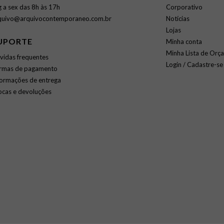
g a sex das 8h às 17h
Corporativo
quivo@arquivocontemporaneo.com.br
Notícias
Lojas
UPORTE
Minha conta
Minha Lista de Orç
vidas frequentes
Login / Cadastre-se
rmas de pagamento
formações de entrega
ocas e devoluções