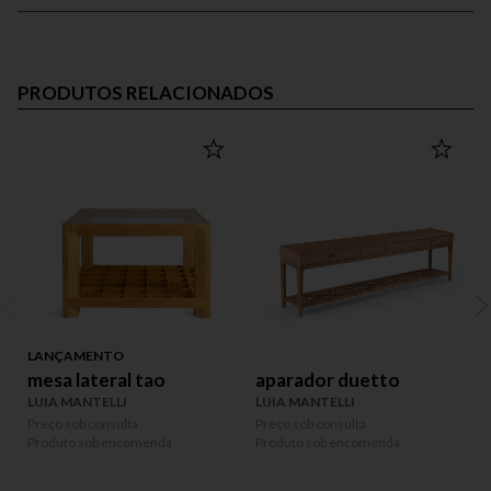
PRODUTOS RELACIONADOS
LANÇAMENTO
mesa lateral tao
aparador duetto
LUIA MANTELLI
LUIA MANTELLI
L
Preço sob consulta
Preço sob consulta
P
Produto sob encomenda
Produto sob encomenda
P