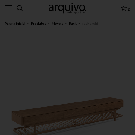
0
Página inicial
Produtos
Móveis
Rack
rack archi