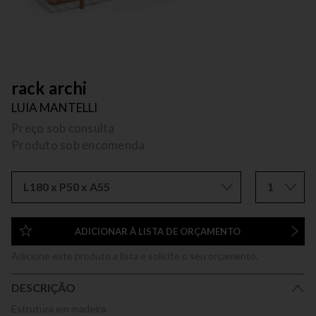
rack archi
LUIA MANTELLI
Preço sob consulta
Produto sob encomenda
L180 x P50 x A55
1
ADICIONAR À LISTA DE ORÇAMENTO
Adicione este produto a lista e solicite o seu orçamento.
DESCRIÇÃO
Estrutura em madeira.