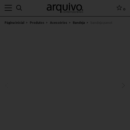
0
Página inicial
Produtos
Acessórios
Bandeja
bandeja panot