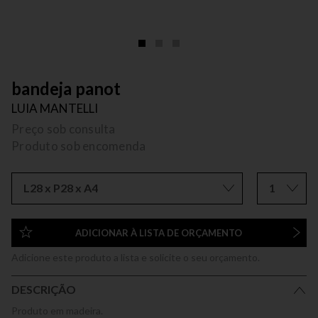
bandeja panot
LUIA MANTELLI
Preço sob consulta
Produto sob encomenda
L28 x P28 x A4
1
ADICIONAR À LISTA DE ORÇAMENTO
Adicione este produto a lista e solicite o seu orçamento.
DESCRIÇÃO
Produto em madeira.