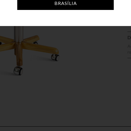
A
BRASÍLIA
D
A
ro