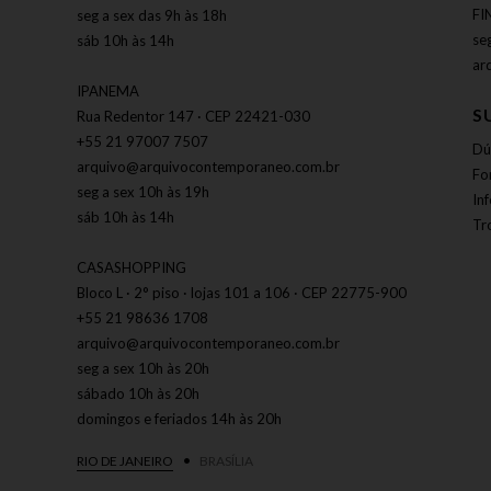
FI
seg a sex das 9h às 18h
se
sáb 10h às 14h
ar
IPANEMA
S
Rua Redentor 147 · CEP 22421-030
+55 21 97007 7507
Dú
arquivo@arquivocontemporaneo.com.br
Fo
seg a sex 10h às 19h
In
sáb 10h às 14h
Tr
CASASHOPPING
Bloco L · 2° piso · lojas 101 a 106 · CEP 22775-900
+55 21 98636 1708
arquivo@arquivocontemporaneo.com.br
seg a sex 10h às 20h
sábado 10h às 20h
domingos e feriados 14h às 20h
RIO DE JANEIRO
BRASÍLIA