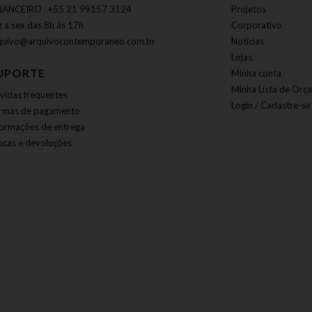
NANCEIRO : +55 21 99157 3124
Projetos
g a sex das 8h às 17h
Corporativo
quivo@arquivocontemporaneo.com.br
Notícias
Lojas
UPORTE
Minha conta
Minha Lista de Orç
vidas frequentes
Login / Cadastre-se
rmas de pagamento
formações de entrega
ocas e devoluções