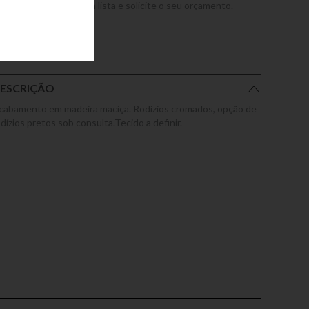
dicione este produto a lista e solicite o seu orçamento.
ESCRIÇÃO
cabamento em madeira maciça. Rodízios cromados, opção de
dízios pretos sob consulta.Tecido a definir.