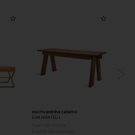
escrivaninha calamo
mesa 
LUIA MANTELLI
LUIA 
Preço sob consulta
Preço 
Produto sob encomenda
Produ