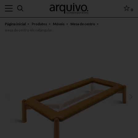
0
Página inicial
Produtos
Móveis
Mesa de centro
mesa de centro elo retângular