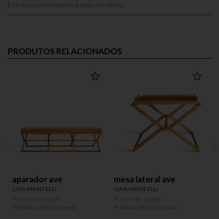
Estrutura em madeira e base em vidro.
PRODUTOS RELACIONADOS
aparador ave
mesa lateral ave
LUIA MANTELLI
LUIA MANTELLI
L
Preço sob consulta
Preço sob consulta
P
Produto sob encomenda
Produto sob encomenda
P