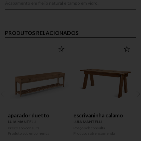
Acabamento em freijó natural e tampo em vidro.
PRODUTOS RELACIONADOS
aparador duetto
escrivaninha calamo
LUIA MANTELLI
LUIA MANTELLI
L
Preço sob consulta
Preço sob consulta
P
Produto sob encomenda
Produto sob encomenda
P