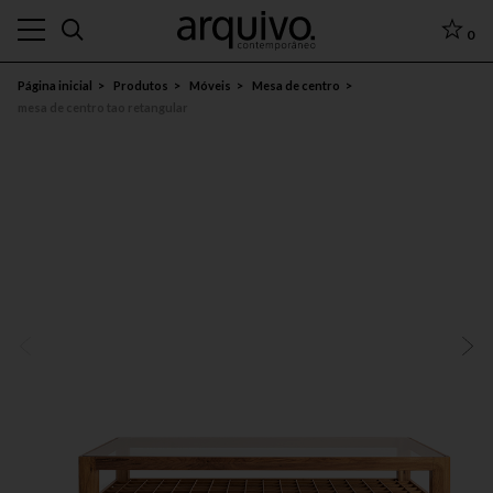
0
Página inicial
Produtos
Móveis
Mesa de centro
mesa de centro tao retangular