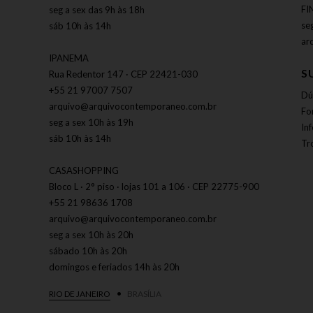
FI
seg a sex das 9h às 18h
se
sáb 10h às 14h
ar
IPANEMA
S
Rua Redentor 147 · CEP 22421-030
+55 21 97007 7507
Dú
arquivo@arquivocontemporaneo.com.br
Fo
seg a sex 10h às 19h
In
sáb 10h às 14h
Tr
CASASHOPPING
Bloco L · 2° piso · lojas 101 a 106 · CEP 22775-900
+55 21 98636 1708
arquivo@arquivocontemporaneo.com.br
seg a sex 10h às 20h
sábado 10h às 20h
domingos e feriados 14h às 20h
RIO DE JANEIRO
BRASÍLIA