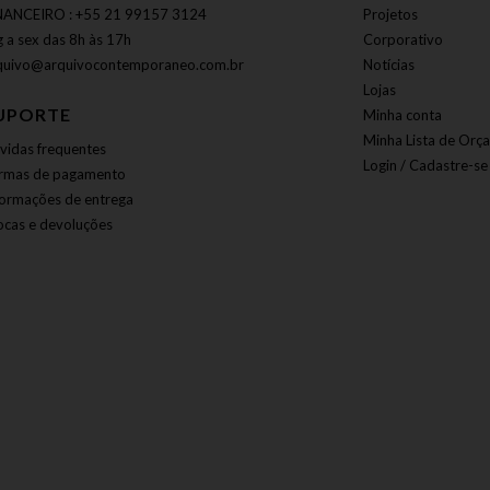
NANCEIRO : +55 21 99157 3124
Projetos
g a sex das 8h às 17h
Corporativo
quivo@arquivocontemporaneo.com.br
Notícias
Lojas
UPORTE
Minha conta
Minha Lista de Orç
vidas frequentes
Login / Cadastre-se
rmas de pagamento
formações de entrega
ocas e devoluções