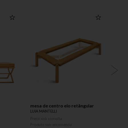
mesa de centro elo retângular
mesa 
LUIA MANTELLI
LUIA 
Preço sob consulta
Preço 
Produto sob encomenda
Produ