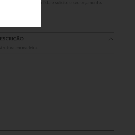
dicione este produto a lista e solicite o seu orçamento.
ESCRIÇÃO
strutura em madeira.