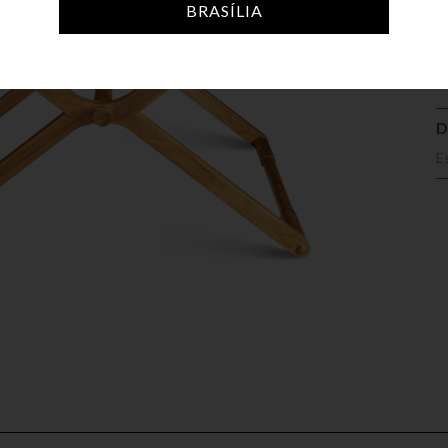
A
BRASÍLIA
D
E