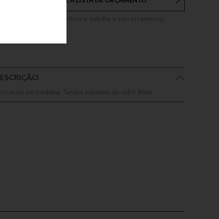
ADICIONAR À LISTA DE ORÇAMENTO
dicione este produto a lista e solicite o seu orçamento.
ESCRIÇÃO
strutura em madeira. Tampo superior de vidro 8mm.