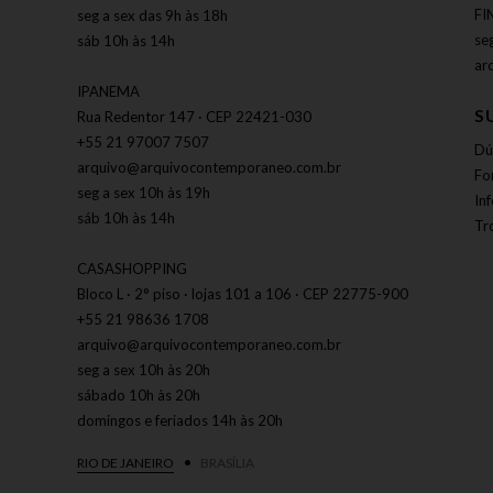
FI
seg a sex das 9h às 18h
se
sáb 10h às 14h
ar
IPANEMA
S
Rua Redentor 147 · CEP 22421-030
+55 21 97007 7507
Dú
arquivo@arquivocontemporaneo.com.br
Fo
seg a sex 10h às 19h
In
sáb 10h às 14h
Tr
CASASHOPPING
Bloco L · 2° piso · lojas 101 a 106 · CEP 22775-900
+55 21 98636 1708
arquivo@arquivocontemporaneo.com.br
seg a sex 10h às 20h
sábado 10h às 20h
domingos e feriados 14h às 20h
RIO DE JANEIRO
BRASÍLIA