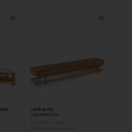
ular
rack archi
band
LUIA MANTELLI
LUIA 
Preço sob consulta
Preço 
Produto sob encomenda
Produ