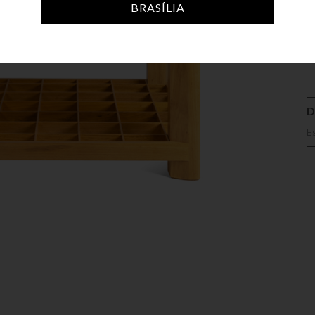
BRASÍLIA
A
D
E