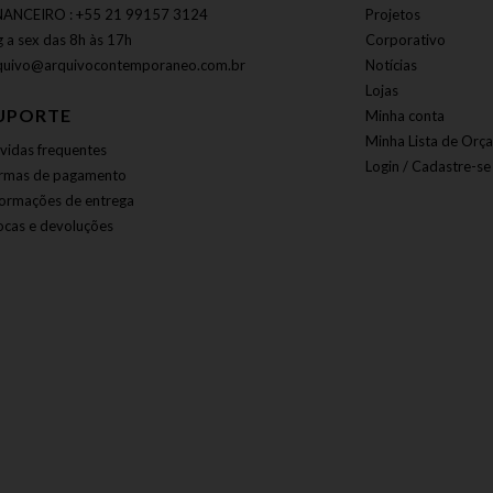
NANCEIRO : +55 21 99157 3124
Projetos
g a sex das 8h às 17h
Corporativo
quivo@arquivocontemporaneo.com.br
Notícias
Lojas
UPORTE
Minha conta
Minha Lista de Orç
vidas frequentes
Login / Cadastre-se
rmas de pagamento
formações de entrega
ocas e devoluções