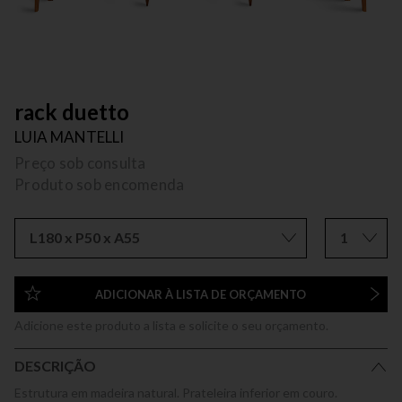
rack duetto
LUIA MANTELLI
Preço sob consulta
Produto sob encomenda
L180 x P50 x A55
1
ADICIONAR À LISTA DE ORÇAMENTO
Adicione este produto a lista e solicite o seu orçamento.
DESCRIÇÃO
Estrutura em madeira natural. Prateleira inferior em couro.