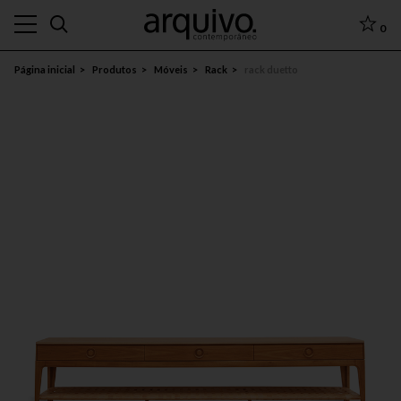
0
Página inicial
Produtos
Móveis
Rack
rack duetto