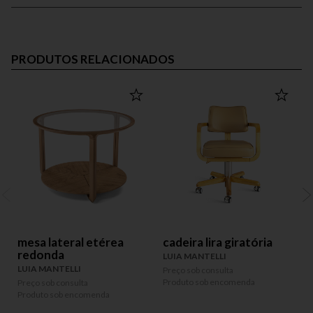
PRODUTOS RELACIONADOS
OUT
mesa lateral etérea
cadeira lira giratória
redonda
LUIA MANTELLI
LUIA MANTELLI
L
Preço sob consulta
Produto sob encomenda
Preço sob consulta
R
Produto sob encomenda