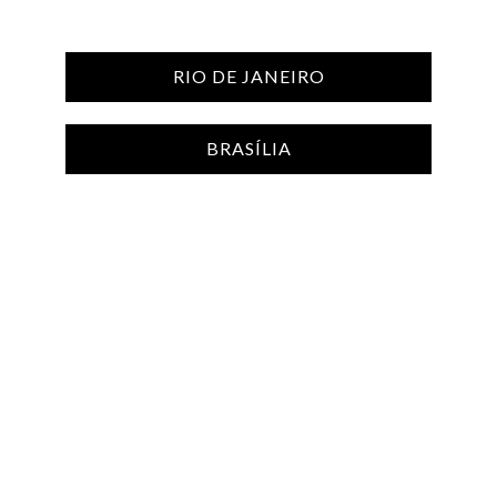
Produto sob encomenda
RIO DE JANEIRO
TOPO
BRASÍLIA
Receba as novidades do Arquivo
ENVIAR
CONTATO
ATENDIMENTO