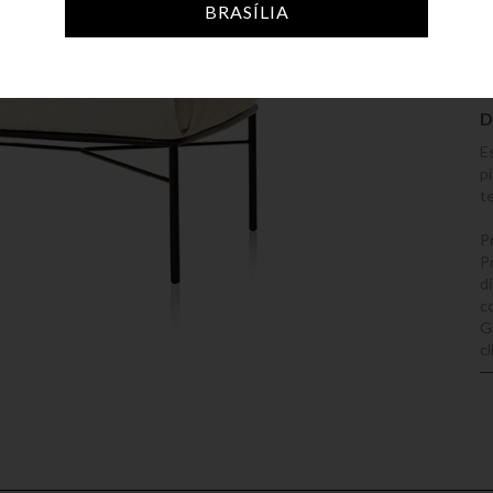
BRASÍLIA
D
E
p
t
P
P
di
c
G
c