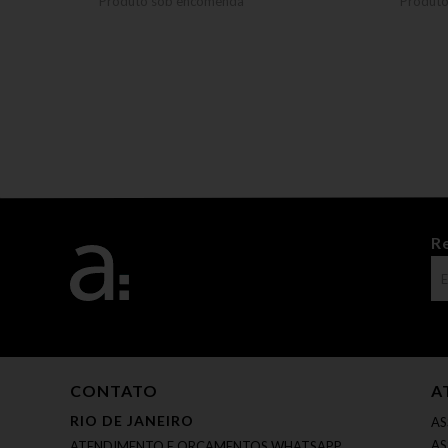
Produto sob encomenda
Produt
R
CONTATO
A
RIO DE JANEIRO
AS
AS
ATENDIMENTO E ORÇAMENTOS WHATSAPP