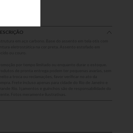
ESCRIÇÃO
strutura em aço carbono. Base do assento em tela otis com
intura eletrostática na cor preta. Assento estofado em
ecido ou couro.
romoção por tempo limitado ou enquanto durar o estoque.
rodutos de pronta entrega podem ter pequenas avarias, sem
reito a troca ou reclamações, favor verificar no ato da
ompra. Frete incluso apenas para cidade do Rio de Janeiro e
rande Rio. Içamentos e guinchos são de responsabilidade do
liente. Fotos meramente ilustrativas.