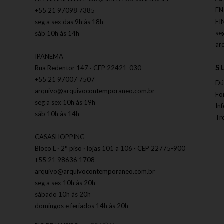
EN
+55 21 97098 7385
FI
seg a sex das 9h às 18h
se
sáb 10h às 14h
ar
IPANEMA
S
Rua Redentor 147 · CEP 22421-030
+55 21 97007 7507
Dú
arquivo@arquivocontemporaneo.com.br
Fo
seg a sex 10h às 19h
In
sáb 10h às 14h
Tr
CASASHOPPING
Bloco L · 2° piso · lojas 101 a 106 · CEP 22775-900
+55 21 98636 1708
arquivo@arquivocontemporaneo.com.br
seg a sex 10h às 20h
sábado 10h às 20h
domingos e feriados 14h às 20h