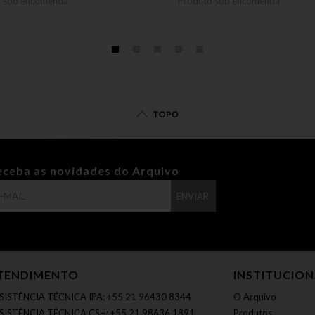
o sob encomenda
Produto sob encomenda
TOPO
eceba as novidades do Arquivo
ENVIAR
TENDIMENTO
INSTITUCIO
SISTÊNCIA TÉCNICA IPA: +55 21 96430 8344
O Arquivo
SISTÊNCIA TÉCNICA CSH: +55 21 98636 1891
Produtos