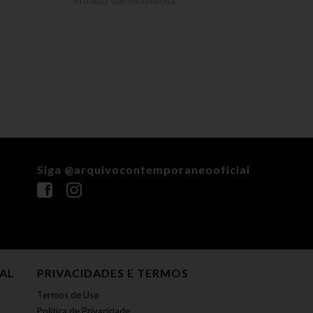
Produto sob encomenda
Produ
Siga @arquivocontemporaneooficial
NAL
PRIVACIDADES E TERMOS
Termos de Uso
Política de Privacidade