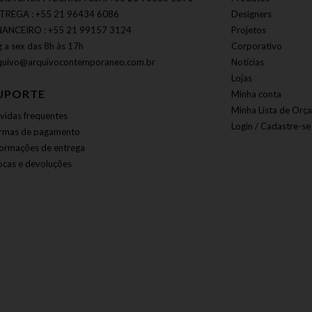
TREGA : +55 21 96434 6086
Designers
NANCEIRO : +55 21 99157 3124
Projetos
g a sex das 8h às 17h
Corporativo
quivo@arquivocontemporaneo.com.br
Notícias
Lojas
UPORTE
Minha conta
Minha Lista de Orç
vidas frequentes
Login / Cadastre-se
rmas de pagamento
formações de entrega
ocas e devoluções