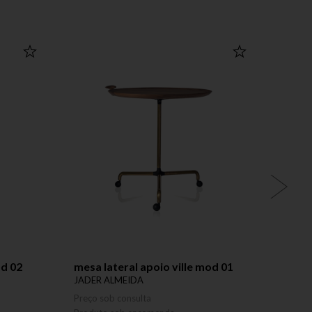
od 02
mesa lateral apoio ville mod 01
lumin
JADER ALMEIDA
JADER
Preço sob consulta
Preço 