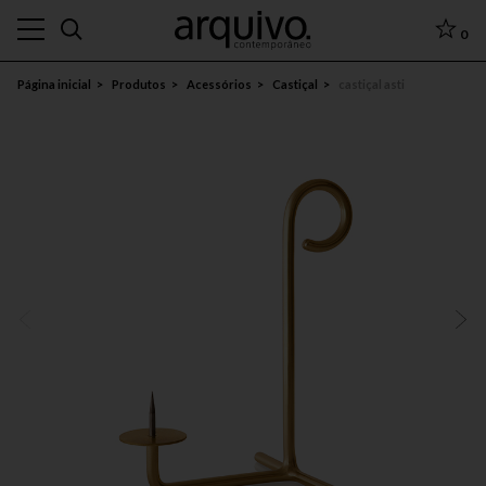
0
Página inicial
Produtos
Acessórios
Castiçal
castiçal asti