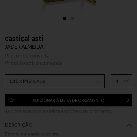
castiçal asti
JADER ALMEIDA
Preço sob consulta
Produto sob encomenda
L10 x P12 x A16
1
ADICIONAR À LISTA DE ORÇAMENTO
Adicione este produto a lista e solicite o seu orçamento.
DESCRIÇÃO
Estrutura em latão ou cobre.