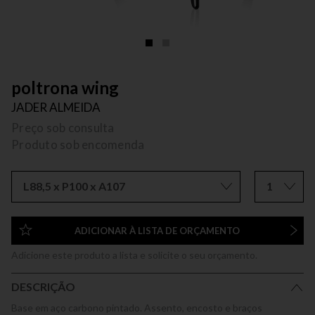
poltrona wing
JADER ALMEIDA
Preço sob consulta
Produto sob encomenda
L88,5 x P100 x A107
1
ADICIONAR À LISTA DE ORÇAMENTO
Adicione este produto a lista e solicite o seu orçamento.
DESCRIÇÃO
Base em aço carbono pintado. Assento, encosto e braços