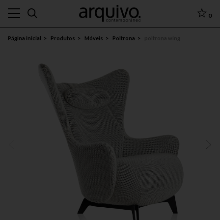
0
Página inicial
Produtos
Móveis
Poltrona
poltrona wing