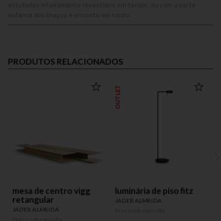
estofados inteiramente revestidos em tecido, ou com a parte
externa dos braços e encosto em couro.
PRODUTOS RELACIONADOS
OUTLET
mesa de centro vigg
luminária de piso fitz
retangular
JADER ALMEIDA
JADER ALMEIDA
Preço sob consulta
P
P
Preço sob consulta