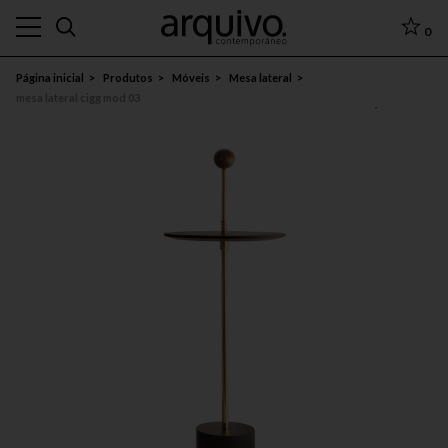
0
Página inicial
Produtos
Móveis
Mesa lateral
mesa lateral cigg mod 03