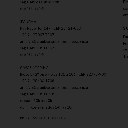
FI
seg a sex das 9h às 18h
se
sáb 10h às 14h
ar
IPANEMA
S
Rua Redentor 147 · CEP 22421-030
+55 21 97007 7507
Dú
arquivo@arquivocontemporaneo.com.br
Fo
seg a sex 10h às 19h
In
sáb 10h às 14h
Tr
CASASHOPPING
Bloco L · 2° piso · lojas 101 a 106 · CEP 22775-900
+55 21 98636 1708
arquivo@arquivocontemporaneo.com.br
seg a sex 10h às 20h
sábado 10h às 20h
domingos e feriados 14h às 20h
RIO DE JANEIRO
BRASÍLIA