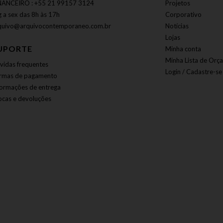
NANCEIRO : +55 21 99157 3124
Projetos
g a sex das 8h às 17h
Corporativo
quivo@arquivocontemporaneo.com.br
Notícias
Lojas
UPORTE
Minha conta
Minha Lista de Orç
vidas frequentes
Login / Cadastre-se
rmas de pagamento
formações de entrega
ocas e devoluções