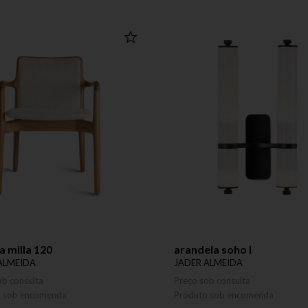
a milla 120
arandela soho l
ALMEIDA
JADER ALMEIDA
ob consulta
Preço sob consulta
o sob encomenda
Produto sob encomenda