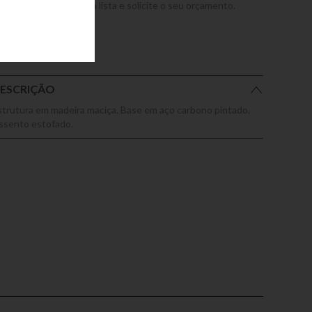
dicione este produto a lista e solicite o seu orçamento.
ESCRIÇÃO
strutura em madeira maciça. Base em aço carbono pintado.
ssento estofado.