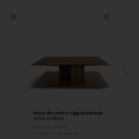
mesa de centro vigg quadrada
mesa 
JADER ALMEIDA
Preço 
Preço sob consulta
Produ
Produto sob encomenda