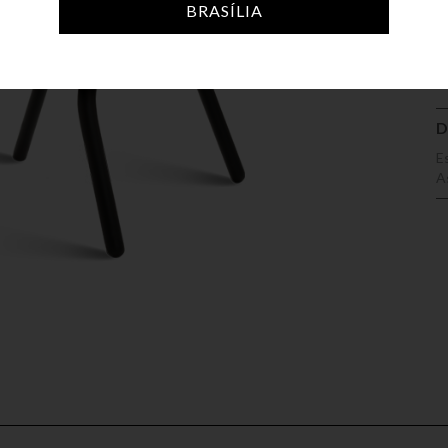
A
BRASÍLIA
D
E
A