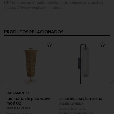
MDF laminado ou pintado, madeira maciça composta natural ou
tingida. Oferece regulagem de altura.
PRODUTOS RELACIONADOS
LANÇAMENTO
luminária de piso wave
arandela bay lanterna
mod 02
JADER ALMEIDA
JADER ALMEIDA
Preço sob consulta
P
Produto sob encomenda
P
Preço sob consulta