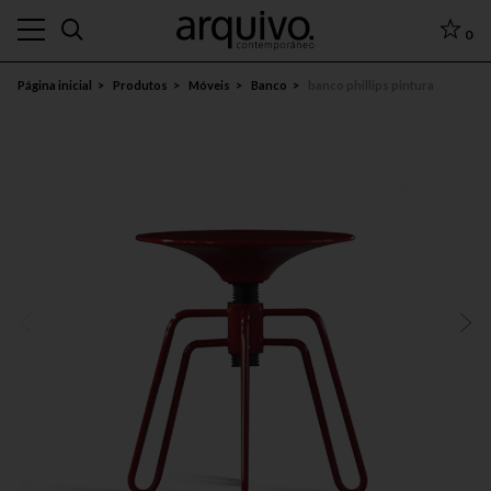
0
Página inicial
Produtos
Móveis
Banco
banco phillips pintura