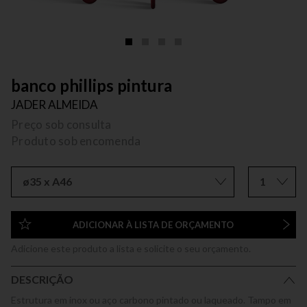
banco phillips pintura
JADER ALMEIDA
Preço sob consulta
Produto sob encomenda
ø35 x A46
1
ADICIONAR À LISTA DE ORÇAMENTO
Adicione este produto a lista e solicite o seu orçamento.
DESCRIÇÃO
Estrutura em inox ou aço carbono pintado ou laqueado. Tampo em