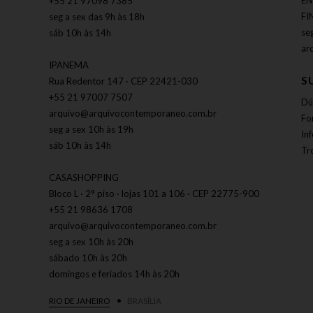
EN
+55 21 97098 7385
FI
seg a sex das 9h às 18h
se
sáb 10h às 14h
ar
IPANEMA
S
Rua Redentor 147 · CEP 22421-030
+55 21 97007 7507
Dú
arquivo@arquivocontemporaneo.com.br
Fo
seg a sex 10h às 19h
In
sáb 10h às 14h
Tr
CASASHOPPING
Bloco L · 2° piso · lojas 101 a 106 · CEP 22775-900
+55 21 98636 1708
arquivo@arquivocontemporaneo.com.br
seg a sex 10h às 20h
sábado 10h às 20h
domingos e feriados 14h às 20h
RIO DE JANEIRO
BRASÍLIA