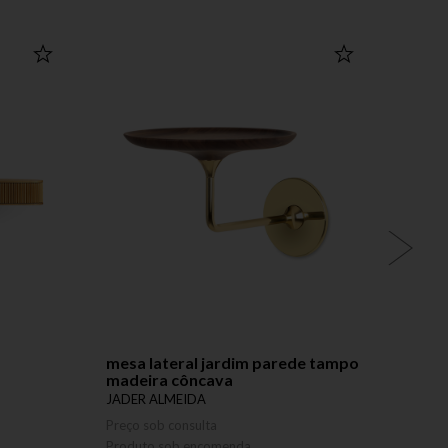
mesa lateral jardim parede tampo
poltr
madeira côncava
JADER
JADER ALMEIDA
Preço 
Preço sob consulta
Produ
Produto sob encomenda