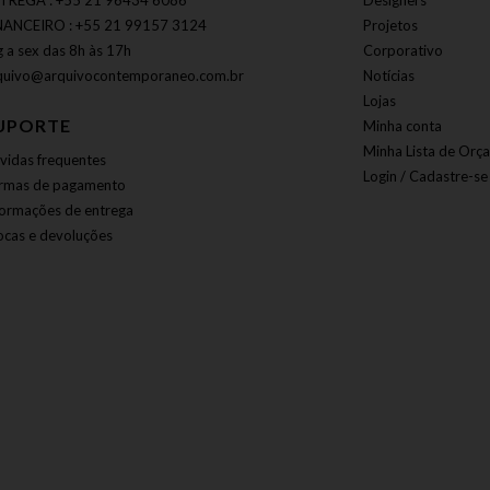
TREGA : +55 21 96434 6086
Designers
NANCEIRO : +55 21 99157 3124
Projetos
g a sex das 8h às 17h
Corporativo
quivo@arquivocontemporaneo.com.br
Notícias
Lojas
UPORTE
Minha conta
Minha Lista de Orç
vidas frequentes
Login / Cadastre-se
rmas de pagamento
formações de entrega
ocas e devoluções