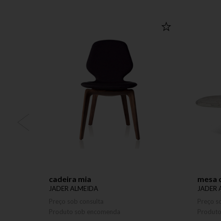
cadeira mia
mesa d
JADER ALMEIDA
JADER 
Preço sob consulta
Preço s
Produto sob encomenda
Produt