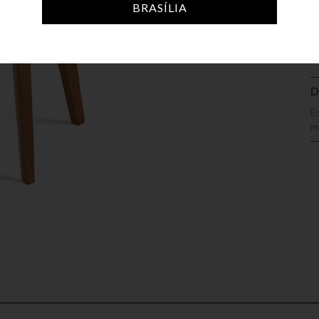
A
BRASÍLIA
D
E
m