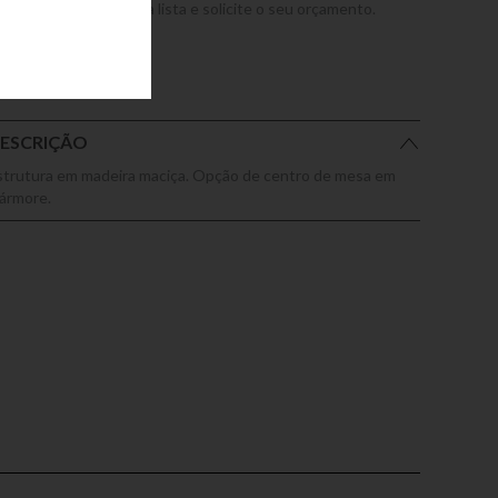
dicione este produto a lista e solicite o seu orçamento.
ESCRIÇÃO
strutura em madeira maciça. Opção de centro de mesa em
ármore.