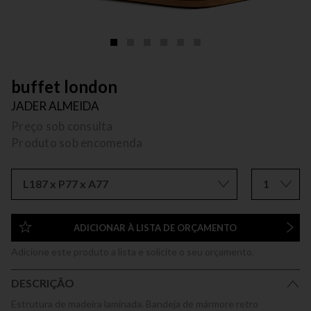
buffet london
JADER ALMEIDA
Preço sob consulta
Produto sob encomenda
L187 x P77 x A77
1
ADICIONAR À LISTA DE ORÇAMENTO
Adicione este produto a lista e solicite o seu orçamento.
DESCRIÇÃO
Estrutura de madeira laminada. Bandeja de mármore retro