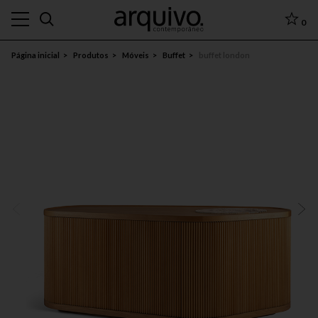
0
Página inicial
Produtos
Móveis
Buffet
buffet london