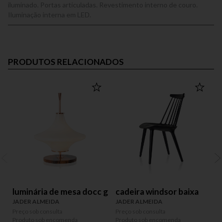
iluminado. Portas articuladas. Revestimento interno de couro.
Iluminação interna em LED.
PRODUTOS RELACIONADOS
luminária de mesa docc g
cadeira windsor baixa
JADER ALMEIDA
JADER ALMEIDA
Preço sob consulta
Preço sob consulta
Produto sob encomenda
Produto sob encomenda
P