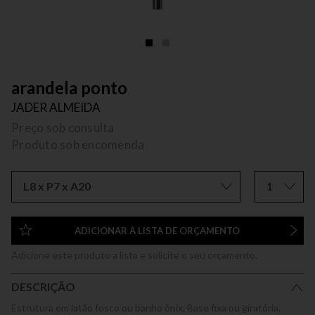
arandela ponto
JADER ALMEIDA
Preço sob consulta
Produto sob encomenda
L8 x P7 x A20
1
ADICIONAR À LISTA DE ORÇAMENTO
Adicione este produto a lista e solicite o seu orçamento.
DESCRIÇÃO
Estrutura em latão fosco ou banho ônix. Base fixa ou giratória.