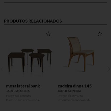
PRODUTOS RELACIONADOS
mesa lateral bank
cadeira dinna 145
JADER ALMEIDA
JADER ALMEIDA
Preço sob consulta
Preço sob consulta
P
Produto sob encomenda
Produto sob encomenda
P