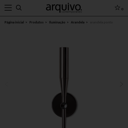
0
Página inicial
Produtos
Iluminação
Arandela
arandela ponto