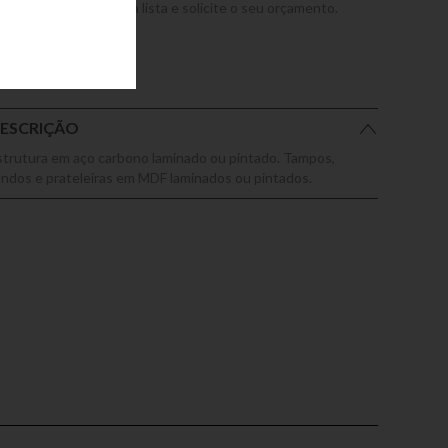
dicione este produto a lista e solicite o seu orçamento.
ESCRIÇÃO
strutura em aço carbono laminado ou pintado. Tampos,
undos e prateleiras em MDF laminados ou pintados.