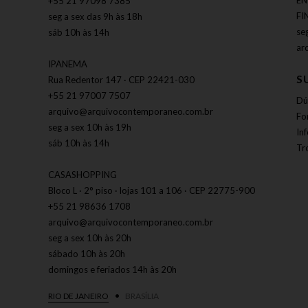
EN
+55 21 97098 7385
FI
seg a sex das 9h às 18h
se
sáb 10h às 14h
ar
IPANEMA
S
Rua Redentor 147 · CEP 22421-030
+55 21 97007 7507
Dú
arquivo@arquivocontemporaneo.com.br
Fo
seg a sex 10h às 19h
In
sáb 10h às 14h
Tr
CASASHOPPING
Bloco L · 2° piso · lojas 101 a 106 · CEP 22775-900
+55 21 98636 1708
arquivo@arquivocontemporaneo.com.br
seg a sex 10h às 20h
sábado 10h às 20h
domingos e feriados 14h às 20h
RIO DE JANEIRO
BRASÍLIA