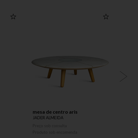
OUTLET
mesa de centro aris
cadei
cinza
JADER ALMEIDA
JADER
Preço sob consulta
Preço 
Produto sob encomenda