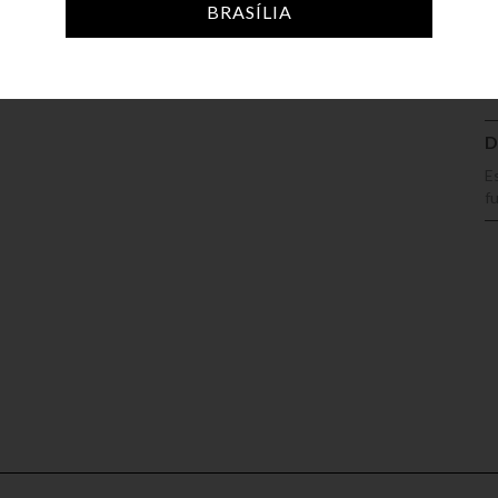
A
BRASÍLIA
D
E
f