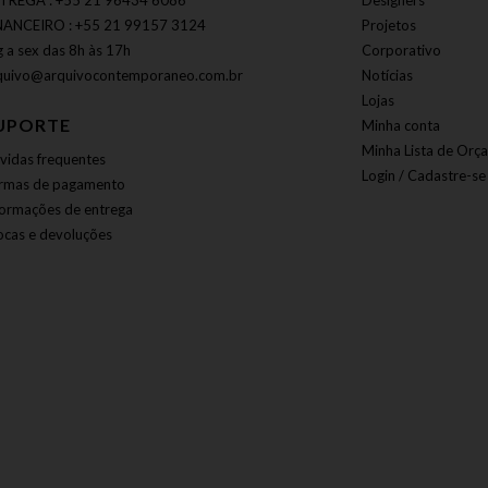
TREGA : +55 21 96434 6086
Designers
NANCEIRO : +55 21 99157 3124
Projetos
g a sex das 8h às 17h
Corporativo
quivo@arquivocontemporaneo.com.br
Notícias
Lojas
UPORTE
Minha conta
Minha Lista de Orç
vidas frequentes
Login / Cadastre-se
rmas de pagamento
formações de entrega
ocas e devoluções