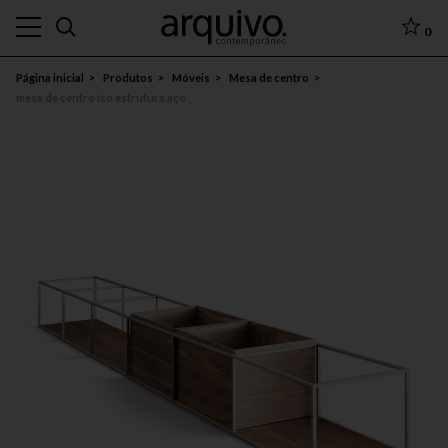
0
Página inicial
Produtos
Móveis
Mesa de centro
mesa de centro iso estrutura aço