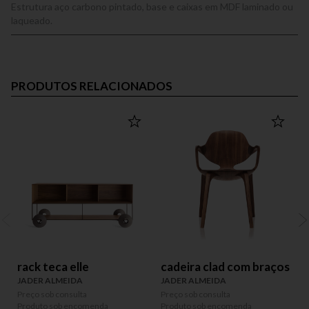
Estrutura aço carbono pintado, base e caixas em MDF laminado ou
laqueado.
PRODUTOS RELACIONADOS
rack teca elle
cadeira clad com braços
JADER ALMEIDA
JADER ALMEIDA
Preço sob consulta
Preço sob consulta
P
Produto sob encomenda
Produto sob encomenda
P