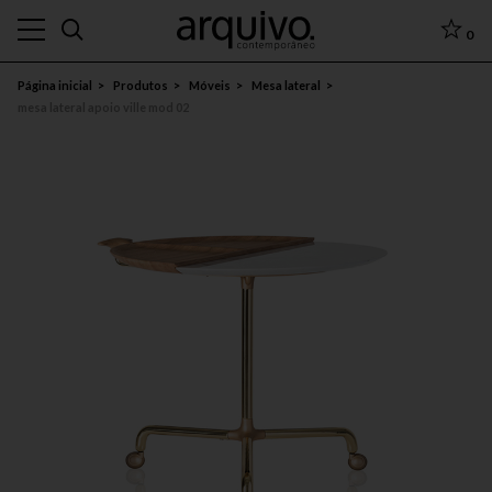
0
Página inicial
Produtos
Móveis
Mesa lateral
mesa lateral apoio ville mod 02