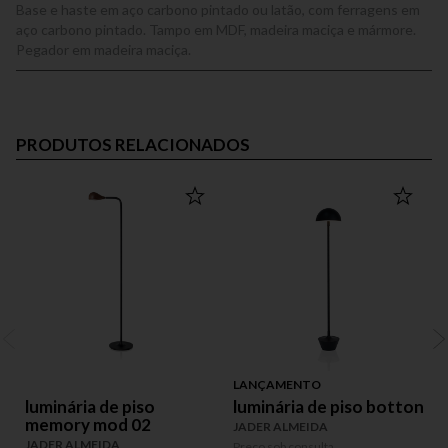
Base e haste em aço carbono pintado ou latão, com ferragens em
aço carbono pintado. Tampo em MDF, madeira maciça e mármore.
Pegador em madeira maciça.
PRODUTOS RELACIONADOS
LANÇAMENTO
luminária de piso
luminária de piso botton
memory mod 02
JADER ALMEIDA
JADER ALMEIDA
Preço sob consulta
P